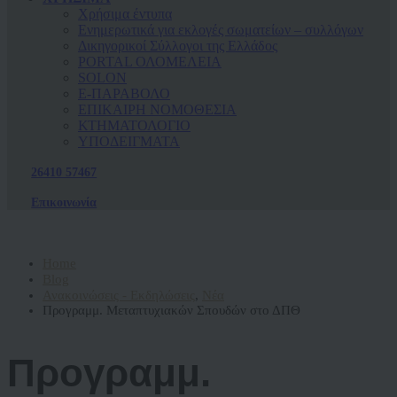
Χρήσιμα έντυπα
Ενημερωτικά για εκλογές σωματείων – συλλόγων
Δικηγορικοί Σύλλογοι της Ελλάδος
PORTAL ΟΛΟΜΕΛΕΙΑ
SOLON
Ε-ΠΑΡΑΒΟΛΟ
ΕΠΙΚΑΙΡΗ ΝΟΜΟΘΕΣΙΑ
ΚΤΗΜΑΤΟΛΟΓΙΟ
ΥΠΟΔΕΙΓΜΑΤΑ
26410 57467
Επικοινωνία
Home
Blog
Ανακοινώσεις - Εκδηλώσεις
,
Νέα
Προγραμμ. Μεταπτυχιακών Σπουδών στο ΔΠΘ
Προγραμμ.