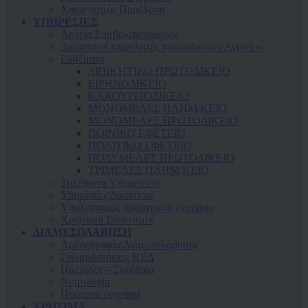
Χαιρετισμός Προέδρου
ΥΠΗΡΕΣΙΕΣ
Αρχείο Συμβολαιογράφων
Δικαστικοί επιμελητές πρωτοδικείου Αγρινίου
Εκθέματα
ΔΙΟΙΚΗΤΙΚΟ ΠΡΩΤΟΔΙΚΕΙΟ
ΕΙΡΗΝΟΔΙΚΕΙΟ
ΚAΚΟΥΡΓΙΟΔΙΚΕΙΟ
ΜΟΝΟΜΕΛΕΣ ΠΛΗΜ/ΚΕΙΟ
ΜΟΝΟΜΕΛΕΣ ΠΡΩΤΟΔΙΚΕΙΟ
ΠΟΙΝΙΚΟ ΕΦΕΤΕΙΟ
ΠΟΛΙΤΙΚΟ ΕΦΕΤΕΙΟ
ΠΟΛΥΜΕΛΕΣ ΠΡΩΤΟΔΙΚΕΙΟ
ΤΡΙΜΕΛΕΣ ΠΛΗΜ/ΚΕΙΟ
Τηλέφωνα Υπηρεσιών
Υπηρεσίες Δικαστών
Υπολογισμός Δικαστικού ενσήμου
Χρήσιμοι Σύνδεσμοι
ΔΙΑΜΕΣΟΛΑΒΗΣΗ
Αρθρογραφία Διαμεσολάβησης
Γνωμοδοτήσεις ΚΕΔ
Ημερίδες – Συνέδρια
Νομολογία
Πρότυπα έγγραφα
ΧΡΗΣΙΜΑ