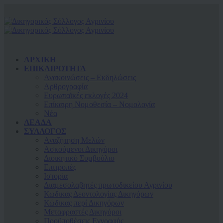
ΑΡΧΙΚΗ
ΕΠΙΚΑΙΡΟΤΗΤΑ
Ανακοινώσεις – Εκδηλώσεις
Αρθρογραφία
Ευρωπαϊκές εκλογές 2024
Επίκαιρη Νομοθεσία – Νομολογία
Νέα
ΛΕΑΔΑ
ΣΥΛΛΟΓΟΣ
Αναζήτηση Μελών
Ασκούμενοι Δικηγόροι
Διοικητικό Συμβούλιο
Επιτροπές
Ιστορία
Διαμεσολαβητές πρωτοδικείου Αγρινίου
Κωδικας Δεοντολογίας Δικηγόρων
Κώδικας περί Δικηγόρων
Μεταφραστές Δικηγόροι
Προϋποθέσεις Εγγραφής