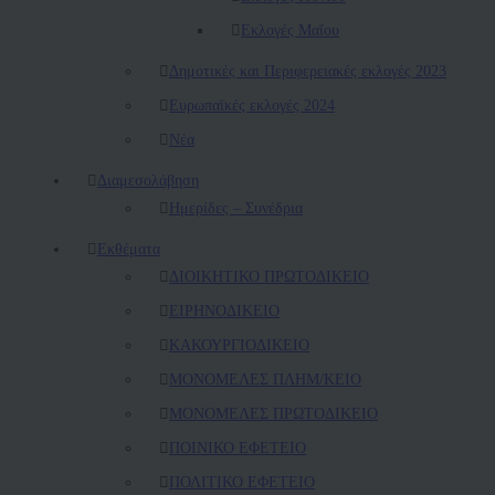
Εκλογές Μαΐου
Δημοτικές και Περιφερειακές εκλογές 2023
Ευρωπαϊκές εκλογές 2024
Νέα
Διαμεσολάβηση
Ημερίδες – Συνέδρια
Εκθέματα
ΔΙΟΙΚΗΤΙΚΟ ΠΡΩΤΟΔΙΚΕΙΟ
ΕΙΡΗΝΟΔΙΚΕΙΟ
ΚAΚΟΥΡΓΙΟΔΙΚΕΙΟ
ΜΟΝΟΜΕΛΕΣ ΠΛΗΜ/ΚΕΙΟ
ΜΟΝΟΜΕΛΕΣ ΠΡΩΤΟΔΙΚΕΙΟ
ΠΟΙΝΙΚΟ ΕΦΕΤΕΙΟ
ΠΟΛΙΤΙΚΟ ΕΦΕΤΕΙΟ