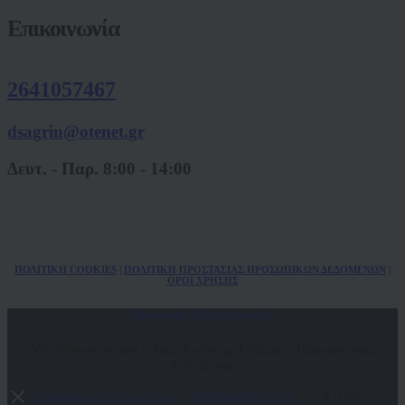
Επικοινωνία
2641057467
dsagrin@otenet.gr
Δευτ. - Παρ. 8:00 - 14:00
ΠΟΛ
ITIKH COOKIES
|
ΠΟΛΙΤΙΚΗ ΠΡΟΣΤΑΣΙΑΣ ΠΡΟΣΩΠΙΚΩΝ
ΔΕΔΟΜΕΝΩΝ
|
ΟΡΟΙ ΧΡΗΣΗΣ
Δικηγορικός Σύλλογος Αγρινίου
Υπεύθυνοι ιστοσελίδας: Ιωάννης Τσάμης | Παρασκευάς
Τσίντζιρας
Κατασκευή Ιστοσελίδων
-
OnePlusDESIGN
© All Rights