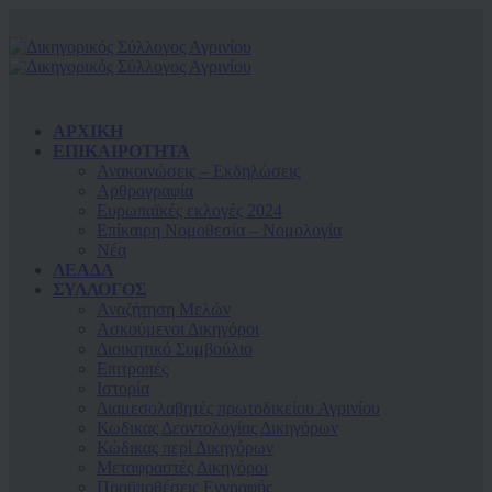
ΑΡΧΙΚΗ
ΕΠΙΚΑΙΡΟΤΗΤΑ
Ανακοινώσεις – Εκδηλώσεις
Αρθρογραφία
Ευρωπαϊκές εκλογές 2024
Επίκαιρη Νομοθεσία – Νομολογία
Νέα
ΛΕΑΔΑ
ΣΥΛΛΟΓΟΣ
Αναζήτηση Μελών
Ασκούμενοι Δικηγόροι
Διοικητικό Συμβούλιο
Επιτροπές
Ιστορία
Διαμεσολαβητές πρωτοδικείου Αγρινίου
Κωδικας Δεοντολογίας Δικηγόρων
Κώδικας περί Δικηγόρων
Μεταφραστές Δικηγόροι
Προϋποθέσεις Εγγραφής