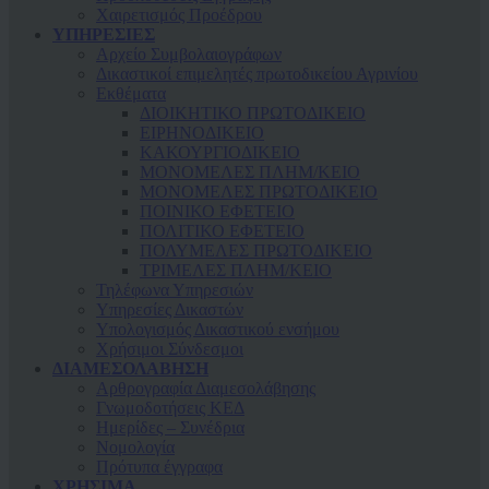
Χαιρετισμός Προέδρου
ΥΠΗΡΕΣΙΕΣ
Αρχείο Συμβολαιογράφων
Δικαστικοί επιμελητές πρωτοδικείου Αγρινίου
Εκθέματα
ΔΙΟΙΚΗΤΙΚΟ ΠΡΩΤΟΔΙΚΕΙΟ
ΕΙΡΗΝΟΔΙΚΕΙΟ
ΚAΚΟΥΡΓΙΟΔΙΚΕΙΟ
ΜΟΝΟΜΕΛΕΣ ΠΛΗΜ/ΚΕΙΟ
ΜΟΝΟΜΕΛΕΣ ΠΡΩΤΟΔΙΚΕΙΟ
ΠΟΙΝΙΚΟ ΕΦΕΤΕΙΟ
ΠΟΛΙΤΙΚΟ ΕΦΕΤΕΙΟ
ΠΟΛΥΜΕΛΕΣ ΠΡΩΤΟΔΙΚΕΙΟ
ΤΡΙΜΕΛΕΣ ΠΛΗΜ/ΚΕΙΟ
Τηλέφωνα Υπηρεσιών
Υπηρεσίες Δικαστών
Υπολογισμός Δικαστικού ενσήμου
Χρήσιμοι Σύνδεσμοι
ΔΙΑΜΕΣΟΛΑΒΗΣΗ
Αρθρογραφία Διαμεσολάβησης
Γνωμοδοτήσεις ΚΕΔ
Ημερίδες – Συνέδρια
Νομολογία
Πρότυπα έγγραφα
ΧΡΗΣΙΜΑ