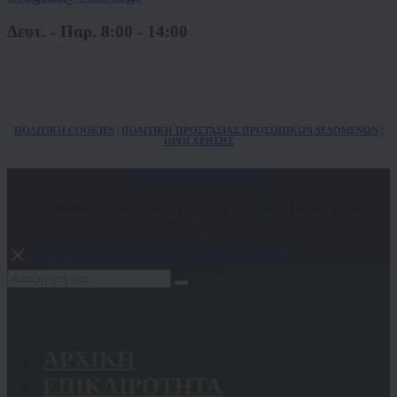
Δευτ. - Παρ. 8:00 - 14:00
ΠΟΛ
ITIKH COOKIES
|
ΠΟΛΙΤΙΚΗ ΠΡΟΣΤΑΣΙΑΣ ΠΡΟΣΩΠΙΚΩΝ
ΔΕΔΟΜΕΝΩΝ
|
ΟΡΟΙ ΧΡΗΣΗΣ
Δικηγορικός Σύλλογος Αγρινίου
Υπεύθυνοι ιστοσελίδας: Ιωάννης Τσάμης | Παρασκευάς
Τσίντζιρας
Κατασκευή Ιστοσελίδων
-
OnePlusDESIGN
© All Rights
Reserved.
ΑΡΧΙΚΗ
ΕΠΙΚΑΙΡΟΤΗΤΑ