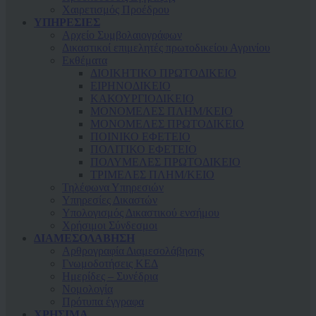
Χαιρετισμός Προέδρου
ΥΠΗΡΕΣΙΕΣ
Αρχείο Συμβολαιογράφων
Δικαστικοί επιμελητές πρωτοδικείου Αγρινίου
Εκθέματα
ΔΙΟΙΚΗΤΙΚΟ ΠΡΩΤΟΔΙΚΕΙΟ
ΕΙΡΗΝΟΔΙΚΕΙΟ
ΚAΚΟΥΡΓΙΟΔΙΚΕΙΟ
ΜΟΝΟΜΕΛΕΣ ΠΛΗΜ/ΚΕΙΟ
ΜΟΝΟΜΕΛΕΣ ΠΡΩΤΟΔΙΚΕΙΟ
ΠΟΙΝΙΚΟ ΕΦΕΤΕΙΟ
ΠΟΛΙΤΙΚΟ ΕΦΕΤΕΙΟ
ΠΟΛΥΜΕΛΕΣ ΠΡΩΤΟΔΙΚΕΙΟ
ΤΡΙΜΕΛΕΣ ΠΛΗΜ/ΚΕΙΟ
Τηλέφωνα Υπηρεσιών
Υπηρεσίες Δικαστών
Υπολογισμός Δικαστικού ενσήμου
Χρήσιμοι Σύνδεσμοι
ΔΙΑΜΕΣΟΛΑΒΗΣΗ
Αρθρογραφία Διαμεσολάβησης
Γνωμοδοτήσεις ΚΕΔ
Ημερίδες – Συνέδρια
Νομολογία
Πρότυπα έγγραφα
ΧΡΗΣΙΜΑ