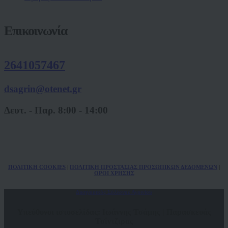
Επικοινωνία
2641057467
dsagrin@otenet.gr
Δευτ. - Παρ. 8:00 - 14:00
ΠΟΛ
ITIKH COOKIES
|
ΠΟΛΙΤΙΚΗ ΠΡΟΣΤΑΣΙΑΣ ΠΡΟΣΩΠΙΚΩΝ
ΔΕΔΟΜΕΝΩΝ
|
ΟΡΟΙ ΧΡΗΣΗΣ
Δικηγορικός Σύλλογος Αγρινίου
Υπεύθυνοι ιστοσελίδας: Ιωάννης Τσάμης | Παρασκευάς
Τσίντζιρας