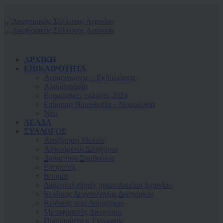
ΑΡΧΙΚΗ
ΕΠΙΚΑΙΡΟΤΗΤΑ
Ανακοινώσεις – Εκδηλώσεις
Αρθρογραφία
Ευρωπαϊκές εκλογές 2024
Επίκαιρη Νομοθεσία – Νομολογία
Νέα
ΛΕΑΔΑ
ΣΥΛΛΟΓΟΣ
Αναζήτηση Μελών
Ασκούμενοι Δικηγόροι
Διοικητικό Συμβούλιο
Επιτροπές
Ιστορία
Διαμεσολαβητές πρωτοδικείου Αγρινίου
Κωδικας Δεοντολογίας Δικηγόρων
Κώδικας περί Δικηγόρων
Μεταφραστές Δικηγόροι
Προϋποθέσεις Εγγραφής