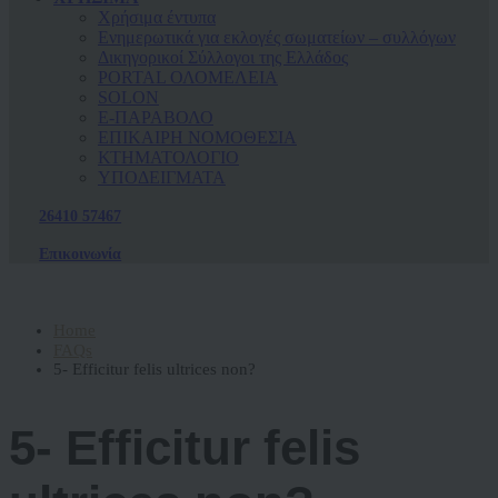
Χρήσιμα έντυπα
Ενημερωτικά για εκλογές σωματείων – συλλόγων
Δικηγορικοί Σύλλογοι της Ελλάδος
PORTAL ΟΛΟΜΕΛΕΙΑ
SOLON
Ε-ΠΑΡΑΒΟΛΟ
ΕΠΙΚΑΙΡΗ ΝΟΜΟΘΕΣΙΑ
ΚΤΗΜΑΤΟΛΟΓΙΟ
ΥΠΟΔΕΙΓΜΑΤΑ
26410 57467
Επικοινωνία
Home
FAQs
5- Efficitur felis ultrices non?
5- Efficitur felis