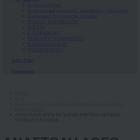
Χρήσιμα έντυπα
Ενημερωτικά για εκλογές σωματείων – συλλόγων
Δικηγορικοί Σύλλογοι της Ελλάδος
PORTAL ΟΛΟΜΕΛΕΙΑ
SOLON
Ε-ΠΑΡΑΒΟΛΟ
ΕΠΙΚΑΙΡΗ ΝΟΜΟΘΕΣΙΑ
ΚΤΗΜΑΤΟΛΟΓΙΟ
ΥΠΟΔΕΙΓΜΑΤΑ
26410 57467
Επικοινωνία
Home
Blog
Ανακοινώσεις - Εκδηλώσεις
,
Βουλευτικές εκλογές 2023
,
Εκλογές Μαΐου
ΑΝΑΣΤΟΛΗ ΛΟΓΩ ΕΚΛΟΓΩΝ ΕΦΕΤΕΙΟ ΔΥΤΙΚΗΣ
ΣΤΕΡΕΑΣ ΕΛΛΑΔΑΣ