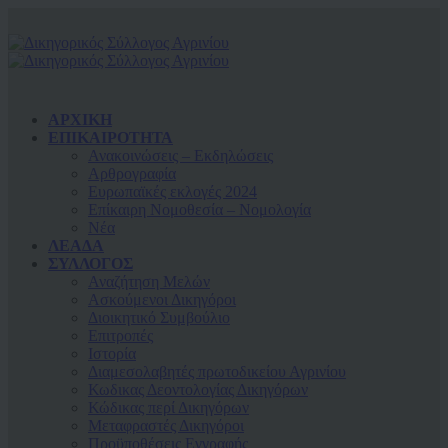
ΑΡΧΙΚΗ
ΕΠΙΚΑΙΡΟΤΗΤΑ
Ανακοινώσεις – Εκδηλώσεις
Αρθρογραφία
Ευρωπαϊκές εκλογές 2024
Επίκαιρη Νομοθεσία – Νομολογία
Νέα
ΛΕΑΔΑ
ΣΥΛΛΟΓΟΣ
Αναζήτηση Μελών
Ασκούμενοι Δικηγόροι
Διοικητικό Συμβούλιο
Επιτροπές
Ιστορία
Διαμεσολαβητές πρωτοδικείου Αγρινίου
Κωδικας Δεοντολογίας Δικηγόρων
Κώδικας περί Δικηγόρων
Μεταφραστές Δικηγόροι
Προϋποθέσεις Εγγραφής