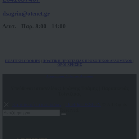
dsagrin@otenet.gr
Δευτ. - Παρ. 8:00 - 14:00
ΠΟΛ
ITIKH COOKIES
|
ΠΟΛΙΤΙΚΗ ΠΡΟΣΤΑΣΙΑΣ ΠΡΟΣΩΠΙΚΩΝ
ΔΕΔΟΜΕΝΩΝ
|
ΟΡΟΙ ΧΡΗΣΗΣ
Δικηγορικός Σύλλογος Αγρινίου
Υπεύθυνοι ιστοσελίδας: Ιωάννης Τσάμης | Παρασκευάς
Τσίντζιρας
Κατασκευή Ιστοσελίδων
-
OnePlusDESIGN
© All Rights
Reserved.