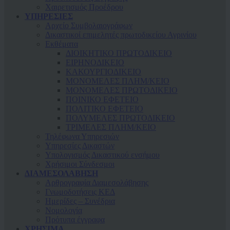
Χαιρετισμός Προέδρου
ΥΠΗΡΕΣΙΕΣ
Αρχείο Συμβολαιογράφων
Δικαστικοί επιμελητές πρωτοδικείου Αγρινίου
Εκθέματα
ΔΙΟΙΚΗΤΙΚΟ ΠΡΩΤΟΔΙΚΕΙΟ
ΕΙΡΗΝΟΔΙΚΕΙΟ
ΚAΚΟΥΡΓΙΟΔΙΚΕΙΟ
ΜΟΝΟΜΕΛΕΣ ΠΛΗΜ/ΚΕΙΟ
ΜΟΝΟΜΕΛΕΣ ΠΡΩΤΟΔΙΚΕΙΟ
ΠΟΙΝΙΚΟ ΕΦΕΤΕΙΟ
ΠΟΛΙΤΙΚΟ ΕΦΕΤΕΙΟ
ΠΟΛΥΜΕΛΕΣ ΠΡΩΤΟΔΙΚΕΙΟ
ΤΡΙΜΕΛΕΣ ΠΛΗΜ/ΚΕΙΟ
Τηλέφωνα Υπηρεσιών
Υπηρεσίες Δικαστών
Υπολογισμός Δικαστικού ενσήμου
Χρήσιμοι Σύνδεσμοι
ΔΙΑΜΕΣΟΛΑΒΗΣΗ
Αρθρογραφία Διαμεσολάβησης
Γνωμοδοτήσεις ΚΕΔ
Ημερίδες – Συνέδρια
Νομολογία
Πρότυπα έγγραφα
ΧΡΗΣΙΜΑ