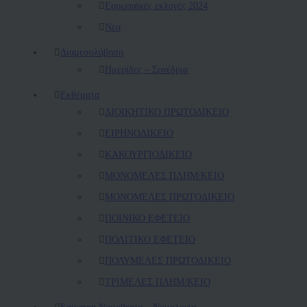
Ευρωπαϊκές εκλογές 2024
Νέα
Διαμεσολάβηση
Ημερίδες – Συνέδρια
Εκθέματα
ΔΙΟΙΚΗΤΙΚΟ ΠΡΩΤΟΔΙΚΕΙΟ
ΕΙΡΗΝΟΔΙΚΕΙΟ
ΚAΚΟΥΡΓΙΟΔΙΚΕΙΟ
ΜΟΝΟΜΕΛΕΣ ΠΛΗΜ/ΚΕΙΟ
ΜΟΝΟΜΕΛΕΣ ΠΡΩΤΟΔΙΚΕΙΟ
ΠΟΙΝΙΚΟ ΕΦΕΤΕΙΟ
ΠΟΛΙΤΙΚΟ ΕΦΕΤΕΙΟ
ΠΟΛΥΜΕΛΕΣ ΠΡΩΤΟΔΙΚΕΙΟ
ΤΡΙΜΕΛΕΣ ΠΛΗΜ/ΚΕΙΟ
Επίκαιρη Νομοθεσία – Νομολογία