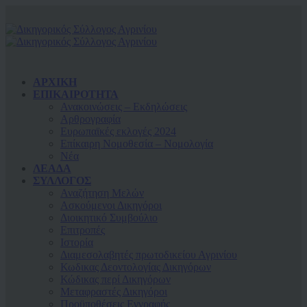
ΑΡΧΙΚΗ
ΕΠΙΚΑΙΡΟΤΗΤΑ
Ανακοινώσεις – Εκδηλώσεις
Αρθρογραφία
Ευρωπαϊκές εκλογές 2024
Επίκαιρη Νομοθεσία – Νομολογία
Νέα
ΛΕΑΔΑ
ΣΥΛΛΟΓΟΣ
Αναζήτηση Μελών
Ασκούμενοι Δικηγόροι
Διοικητικό Συμβούλιο
Επιτροπές
Ιστορία
Διαμεσολαβητές πρωτοδικείου Αγρινίου
Κωδικας Δεοντολογίας Δικηγόρων
Κώδικας περί Δικηγόρων
Μεταφραστές Δικηγόροι
Προϋποθέσεις Εγγραφής