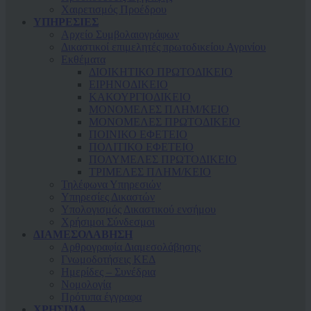
Χαιρετισμός Προέδρου
ΥΠΗΡΕΣΙΕΣ
Αρχείο Συμβολαιογράφων
Δικαστικοί επιμελητές πρωτοδικείου Αγρινίου
Εκθέματα
ΔΙΟΙΚΗΤΙΚΟ ΠΡΩΤΟΔΙΚΕΙΟ
ΕΙΡΗΝΟΔΙΚΕΙΟ
ΚAΚΟΥΡΓΙΟΔΙΚΕΙΟ
ΜΟΝΟΜΕΛΕΣ ΠΛΗΜ/ΚΕΙΟ
ΜΟΝΟΜΕΛΕΣ ΠΡΩΤΟΔΙΚΕΙΟ
ΠΟΙΝΙΚΟ ΕΦΕΤΕΙΟ
ΠΟΛΙΤΙΚΟ ΕΦΕΤΕΙΟ
ΠΟΛΥΜΕΛΕΣ ΠΡΩΤΟΔΙΚΕΙΟ
ΤΡΙΜΕΛΕΣ ΠΛΗΜ/ΚΕΙΟ
Τηλέφωνα Υπηρεσιών
Υπηρεσίες Δικαστών
Υπολογισμός Δικαστικού ενσήμου
Χρήσιμοι Σύνδεσμοι
ΔΙΑΜΕΣΟΛΑΒΗΣΗ
Αρθρογραφία Διαμεσολάβησης
Γνωμοδοτήσεις ΚΕΔ
Ημερίδες – Συνέδρια
Νομολογία
Πρότυπα έγγραφα
ΧΡΗΣΙΜΑ