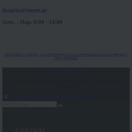
dsagrin@otenet.gr
Δευτ. - Παρ. 8:00 - 14:00
ΠΟΛ
ITIKH COOKIES
|
ΠΟΛΙΤΙΚΗ ΠΡΟΣΤΑΣΙΑΣ ΠΡΟΣΩΠΙΚΩΝ
ΔΕΔΟΜΕΝΩΝ
|
ΟΡΟΙ ΧΡΗΣΗΣ
Δικηγορικός Σύλλογος Αγρινίου
Υπεύθυνοι ιστοσελίδας: Ιωάννης Τσάμης | Παρασκευάς
Τσίντζιρας
Κατασκευή Ιστοσελίδων
-
OnePlusDESIGN
© All Rights
Reserved.
ΑΡΧΙΚΗ