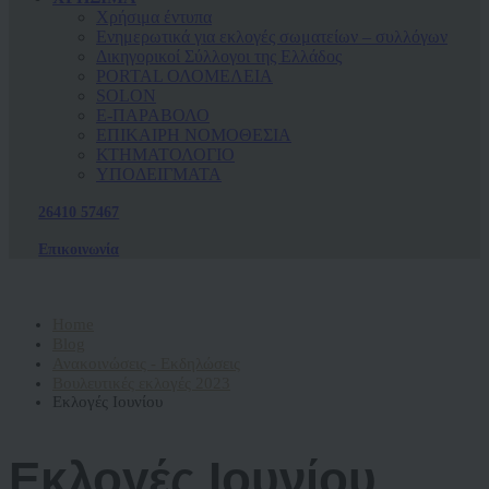
Χρήσιμα έντυπα
Ενημερωτικά για εκλογές σωματείων – συλλόγων
Δικηγορικοί Σύλλογοι της Ελλάδος
PORTAL ΟΛΟΜΕΛΕΙΑ
SOLON
Ε-ΠΑΡΑΒΟΛΟ
ΕΠΙΚΑΙΡΗ ΝΟΜΟΘΕΣΙΑ
ΚΤΗΜΑΤΟΛΟΓΙΟ
ΥΠΟΔΕΙΓΜΑΤΑ
26410 57467
Επικοινωνία
Home
Blog
Ανακοινώσεις - Εκδηλώσεις
Βουλευτικές εκλογές 2023
Εκλογές Ιουνίου
Εκλογές Ιουνίου