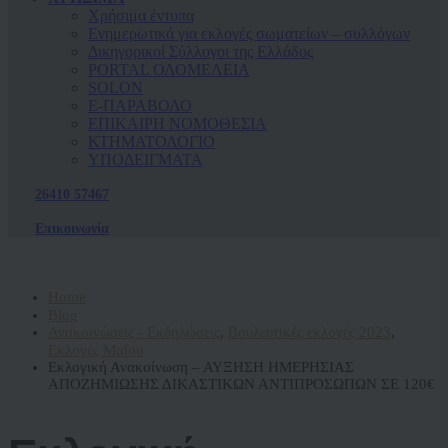
Χρήσιμα έντυπα
Ενημερωτικά για εκλογές σωματείων – συλλόγων
Δικηγορικοί Σύλλογοι της Ελλάδος
PORTAL ΟΛΟΜΕΛΕΙΑ
SOLON
Ε-ΠΑΡΑΒΟΛΟ
ΕΠΙΚΑΙΡΗ ΝΟΜΟΘΕΣΙΑ
ΚΤΗΜΑΤΟΛΟΓΙΟ
ΥΠΟΔΕΙΓΜΑΤΑ
26410 57467
Επικοινωνία
Home
Blog
Ανακοινώσεις - Εκδηλώσεις
,
Βουλευτικές εκλογές 2023
,
Εκλογές Μαΐου
Εκλογική Ανακοίνωση – ΑΥΞΗΣΗ ΗΜΕΡΗΣΙΑΣ
ΑΠΟΖΗΜΙΩΣΗΣ ΔΙΚΑΣΤΙΚΩΝ ΑΝΤΙΠΡΟΣΩΠΩΝ ΣΕ 120€