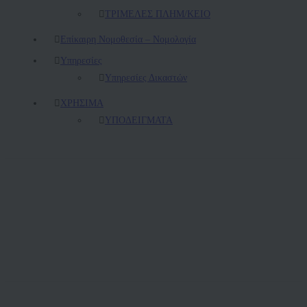
ΤΡΙΜΕΛΕΣ ΠΛΗΜ/ΚΕΙΟ
Επίκαιρη Νομοθεσία – Νομολογία
Υπηρεσίες
Υπηρεσίες Δικαστών
ΧΡΗΣΙΜΑ
ΥΠΟΔΕΙΓΜΑΤΑ