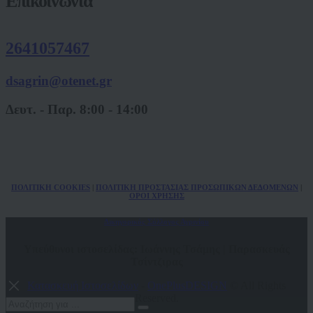
Επικοινωνία
2641057467
dsagrin@otenet.gr
Δευτ. - Παρ. 8:00 - 14:00
ΠΟΛ
ITIKH COOKIES
|
ΠΟΛΙΤΙΚΗ ΠΡΟΣΤΑΣΙΑΣ ΠΡΟΣΩΠΙΚΩΝ
ΔΕΔΟΜΕΝΩΝ
|
ΟΡΟΙ ΧΡΗΣΗΣ
Δικηγορικός Σύλλογος Αγρινίου
Υπεύθυνοι ιστοσελίδας: Ιωάννης Τσάμης | Παρασκευάς
Τσίντζιρας
Κατασκευή Ιστοσελίδων
-
OnePlusDESIGN
© All Rights
Reserved.