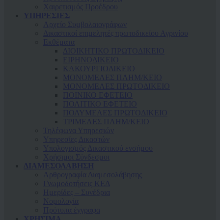
Χαιρετισμός Προέδρου
ΥΠΗΡΕΣΙΕΣ
Αρχείο Συμβολαιογράφων
Δικαστικοί επιμελητές πρωτοδικείου Αγρινίου
Εκθέματα
ΔΙΟΙΚΗΤΙΚΟ ΠΡΩΤΟΔΙΚΕΙΟ
ΕΙΡΗΝΟΔΙΚΕΙΟ
ΚAΚΟΥΡΓΙΟΔΙΚΕΙΟ
ΜΟΝΟΜΕΛΕΣ ΠΛΗΜ/ΚΕΙΟ
ΜΟΝΟΜΕΛΕΣ ΠΡΩΤΟΔΙΚΕΙΟ
ΠΟΙΝΙΚΟ ΕΦΕΤΕΙΟ
ΠΟΛΙΤΙΚΟ ΕΦΕΤΕΙΟ
ΠΟΛΥΜΕΛΕΣ ΠΡΩΤΟΔΙΚΕΙΟ
ΤΡΙΜΕΛΕΣ ΠΛΗΜ/ΚΕΙΟ
Τηλέφωνα Υπηρεσιών
Υπηρεσίες Δικαστών
Υπολογισμός Δικαστικού ενσήμου
Χρήσιμοι Σύνδεσμοι
ΔΙΑΜΕΣΟΛΑΒΗΣΗ
Αρθρογραφία Διαμεσολάβησης
Γνωμοδοτήσεις ΚΕΔ
Ημερίδες – Συνέδρια
Νομολογία
Πρότυπα έγγραφα
ΧΡΗΣΙΜΑ