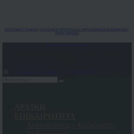
ΠΟΛ
ITIKH COOKIES
|
ΠΟΛΙΤΙΚΗ ΠΡΟΣΤΑΣΙΑΣ ΠΡΟΣΩΠΙΚΩΝ
ΔΕΔΟΜΕΝΩΝ
|
ΟΡΟΙ ΧΡΗΣΗΣ
Δικηγορικός Σύλλογος Αγρινίου
Υπεύθυνοι ιστοσελίδας: Ιωάννης Τσάμης | Παρασκευάς
Τσίντζιρας
Κατασκευή Ιστοσελίδων
-
OnePlusDESIGN
© All Rights
Reserved.
ΑΡΧΙΚΗ
ΕΠΙΚΑΙΡΟΤΗΤΑ
Ανακοινώσεις – Εκδηλώσεις
Αρθρογραφία