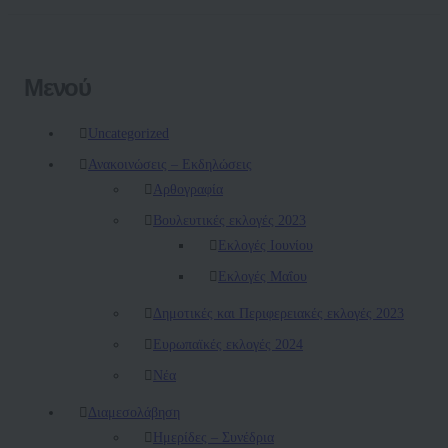
Μενού
Uncategorized
Ανακοινώσεις – Εκδηλώσεις
Αρθογραφία
Βουλευτικές εκλογές 2023
Εκλογές Ιουνίου
Εκλογές Μαΐου
Δημοτικές και Περιφερειακές εκλογές 2023
Ευρωπαϊκές εκλογές 2024
Νέα
Διαμεσολάβηση
Ημερίδες – Συνέδρια