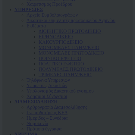
Χαιρετισμός Προέδρου
ΥΠΗΡΕΣΙΕΣ
Αρχείο Συμβολαιογράφων
Δικαστικοί επιμελητές πρωτοδικείου Αγρινίου
Εκθέματα
ΔΙΟΙΚΗΤΙΚΟ ΠΡΩΤΟΔΙΚΕΙΟ
ΕΙΡΗΝΟΔΙΚΕΙΟ
ΚAΚΟΥΡΓΙΟΔΙΚΕΙΟ
ΜΟΝΟΜΕΛΕΣ ΠΛΗΜ/ΚΕΙΟ
ΜΟΝΟΜΕΛΕΣ ΠΡΩΤΟΔΙΚΕΙΟ
ΠΟΙΝΙΚΟ ΕΦΕΤΕΙΟ
ΠΟΛΙΤΙΚΟ ΕΦΕΤΕΙΟ
ΠΟΛΥΜΕΛΕΣ ΠΡΩΤΟΔΙΚΕΙΟ
ΤΡΙΜΕΛΕΣ ΠΛΗΜ/ΚΕΙΟ
Τηλέφωνα Υπηρεσιών
Υπηρεσίες Δικαστών
Υπολογισμός Δικαστικού ενσήμου
Χρήσιμοι Σύνδεσμοι
ΔΙΑΜΕΣΟΛΑΒΗΣΗ
Αρθρογραφία Διαμεσολάβησης
Γνωμοδοτήσεις ΚΕΔ
Ημερίδες – Συνέδρια
Νομολογία
Πρότυπα έγγραφα
ΧΡΗΣΙΜΑ