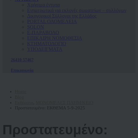
Χρήσιμα έντυπα
Ενημερωτικά για εκλογές σωματείων – συλλόγων
Δικηγορικοί Σύλλογοι της Ελλάδος
PORTAL ΟΛΟΜΕΛΕΙΑ
SOLON
Ε-ΠΑΡΑΒΟΛΟ
ΕΠΙΚΑΙΡΗ ΝΟΜΟΘΕΣΙΑ
ΚΤΗΜΑΤΟΛΟΓΙΟ
ΥΠΟΔΕΙΓΜΑΤΑ
26410 57467
Επικοινωνία
Home
Blog
Εκθέματα
,
ΜΟΝΟΜΕΛΕΣ ΠΛΗΜ/ΚΕΙΟ
Πρoστατευμένο: ΕΚΘΕΜΑ 5-9-2025
Πρoστατευμένο: