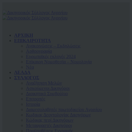
ΑΡΧΙΚΗ
ΕΠΙΚΑΙΡΟΤΗΤΑ
Ανακοινώσεις – Εκδηλώσεις
Αρθρογραφία
Ευρωπαϊκές εκλογές 2024
Επίκαιρη Νομοθεσία – Νομολογία
Νέα
ΛΕΑΔΑ
ΣΥΛΛΟΓΟΣ
Αναζήτηση Μελών
Ασκούμενοι Δικηγόροι
Διοικητικό Συμβούλιο
Επιτροπές
Ιστορία
Διαμεσολαβητές πρωτοδικείου Αγρινίου
Κωδικας Δεοντολογίας Δικηγόρων
Κώδικας περί Δικηγόρων
Μεταφραστές Δικηγόροι
Προϋποθέσεις Εγγραφής