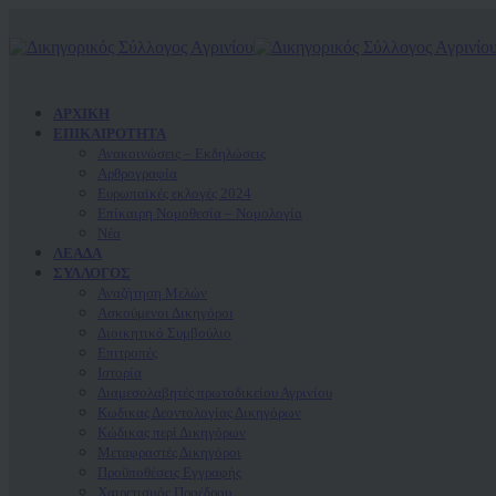
ΑΡΧΙΚΗ
ΕΠΙΚΑΙΡΟΤΗΤΑ
Ανακοινώσεις – Εκδηλώσεις
Αρθρογραφία
Ευρωπαϊκές εκλογές 2024
Επίκαιρη Νομοθεσία – Νομολογία
Νέα
ΛΕΑΔΑ
ΣΥΛΛΟΓΟΣ
Αναζήτηση Μελών
Ασκούμενοι Δικηγόροι
Διοικητικό Συμβούλιο
Επιτροπές
Ιστορία
Διαμεσολαβητές πρωτοδικείου Αγρινίου
Κωδικας Δεοντολογίας Δικηγόρων
Κώδικας περί Δικηγόρων
Μεταφραστές Δικηγόροι
Προϋποθέσεις Εγγραφής
Χαιρετισμός Προέδρου