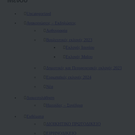
Uncategorized
Ανακοινώσεις – Εκδηλώσεις
Αρθογραφία
Βουλευτικές εκλογές 2023
Εκλογές Ιουνίου
Εκλογές Μαΐου
Δημοτικές και Περιφερειακές εκλογές 2023
Ευρωπαϊκές εκλογές 2024
Νέα
Διαμεσολάβηση
Ημερίδες – Συνέδρια
Εκθέματα
ΔΙΟΙΚΗΤΙΚΟ ΠΡΩΤΟΔΙΚΕΙΟ
ΕΙΡΗΝΟΔΙΚΕΙΟ