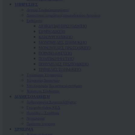
ΥΠΗΡΕΣΙΕΣ
Αρχείο Συμβολαιογράφων
Δικαστικοί επιμελητές πρωτοδικείου Αγρινίου
Εκθέματα
ΔΙΟΙΚΗΤΙΚΟ ΠΡΩΤΟΔΙΚΕΙΟ
ΕΙΡΗΝΟΔΙΚΕΙΟ
ΚAΚΟΥΡΓΙΟΔΙΚΕΙΟ
ΜΟΝΟΜΕΛΕΣ ΠΛΗΜ/ΚΕΙΟ
ΜΟΝΟΜΕΛΕΣ ΠΡΩΤΟΔΙΚΕΙΟ
ΠΟΙΝΙΚΟ ΕΦΕΤΕΙΟ
ΠΟΛΙΤΙΚΟ ΕΦΕΤΕΙΟ
ΠΟΛΥΜΕΛΕΣ ΠΡΩΤΟΔΙΚΕΙΟ
ΤΡΙΜΕΛΕΣ ΠΛΗΜ/ΚΕΙΟ
Τηλέφωνα Υπηρεσιών
Υπηρεσίες Δικαστών
Υπολογισμός Δικαστικού ενσήμου
Χρήσιμοι Σύνδεσμοι
ΔΙΑΜΕΣΟΛΑΒΗΣΗ
Αρθρογραφία Διαμεσολάβησης
Γνωμοδοτήσεις ΚΕΔ
Ημερίδες – Συνέδρια
Νομολογία
Πρότυπα έγγραφα
ΧΡΗΣΙΜΑ
Χρήσιμα έντυπα