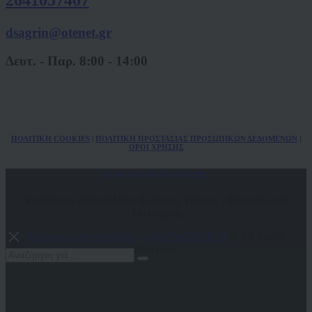
dsagrin@otenet.gr
Δευτ. - Παρ. 8:00 - 14:00
ΠΟΛ
ITIKH COOKIES
|
ΠΟΛΙΤΙΚΗ ΠΡΟΣΤΑΣΙΑΣ ΠΡΟΣΩΠΙΚΩΝ
ΔΕΔΟΜΕΝΩΝ
|
ΟΡΟΙ ΧΡΗΣΗΣ
Δικηγορικός Σύλλογος Αγρινίου
Υπεύθυνοι ιστοσελίδας: Ιωάννης Τσάμης | Παρασκευάς
Τσίντζιρας
Κατασκευή Ιστοσελίδων
-
OnePlusDESIGN
© All Rights
Reserved.