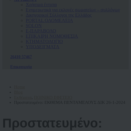
Χρήσιμα έντυπα
Ενημερωτικά για εκλογές σωματείων – συλλόγων
Δικηγορικοί Σύλλογοι της Ελλάδος
PORTAL ΟΛΟΜΕΛΕΙΑ
SOLON
Ε-ΠΑΡΑΒΟΛΟ
ΕΠΙΚΑΙΡΗ ΝΟΜΟΘΕΣΙΑ
ΚΤΗΜΑΤΟΛΟΓΙΟ
ΥΠΟΔΕΙΓΜΑΤΑ
26410 57467
Επικοινωνία
Home
Blog
Εκθέματα
,
ΠΟΙΝΙΚΟ ΕΦΕΤΕΙΟ
Πρoστατευμένο: ΕΚΘΕΜΑ ΠΕΝΤΑΜΕΛΟΥΣ ΔΙΚ 26-1-2024
Πρoστατευμένο: