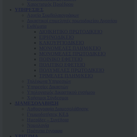
Χαιρετισμός Προέδρου
ΥΠΗΡΕΣΙΕΣ
Αρχείο Συμβολαιογράφων
Δικαστικοί επιμελητές πρωτοδικείου Αγρινίου
Εκθέματα
ΔΙΟΙΚΗΤΙΚΟ ΠΡΩΤΟΔΙΚΕΙΟ
ΕΙΡΗΝΟΔΙΚΕΙΟ
ΚAΚΟΥΡΓΙΟΔΙΚΕΙΟ
ΜΟΝΟΜΕΛΕΣ ΠΛΗΜ/ΚΕΙΟ
ΜΟΝΟΜΕΛΕΣ ΠΡΩΤΟΔΙΚΕΙΟ
ΠΟΙΝΙΚΟ ΕΦΕΤΕΙΟ
ΠΟΛΙΤΙΚΟ ΕΦΕΤΕΙΟ
ΠΟΛΥΜΕΛΕΣ ΠΡΩΤΟΔΙΚΕΙΟ
ΤΡΙΜΕΛΕΣ ΠΛΗΜ/ΚΕΙΟ
Τηλέφωνα Υπηρεσιών
Υπηρεσίες Δικαστών
Υπολογισμός Δικαστικού ενσήμου
Χρήσιμοι Σύνδεσμοι
ΔΙΑΜΕΣΟΛΑΒΗΣΗ
Αρθρογραφία Διαμεσολάβησης
Γνωμοδοτήσεις ΚΕΔ
Ημερίδες – Συνέδρια
Νομολογία
Πρότυπα έγγραφα
ΧΡΗΣΙΜΑ