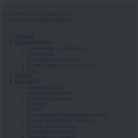
ΑΡΧΙΚΗ
ΕΠΙΚΑΙΡΟΤΗΤΑ
Ανακοινώσεις – Εκδηλώσεις
Αρθρογραφία
Ευρωπαϊκές εκλογές 2024
Επίκαιρη Νομοθεσία – Νομολογία
Νέα
ΛΕΑΔΑ
ΣΥΛΛΟΓΟΣ
Αναζήτηση Μελών
Ασκούμενοι Δικηγόροι
Διοικητικό Συμβούλιο
Επιτροπές
Ιστορία
Διαμεσολαβητές πρωτοδικείου Αγρινίου
Κωδικας Δεοντολογίας Δικηγόρων
Κώδικας περί Δικηγόρων
Μεταφραστές Δικηγόροι
Προϋποθέσεις Εγγραφής