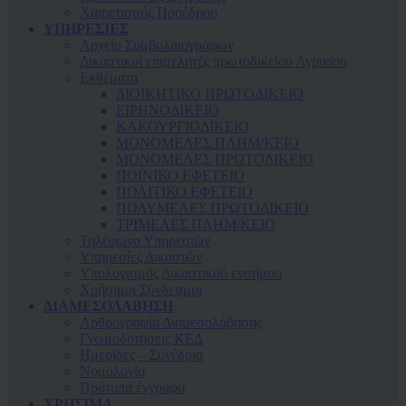
Χαιρετισμός Προέδρου
ΥΠΗΡΕΣΙΕΣ
Αρχείο Συμβολαιογράφων
Δικαστικοί επιμελητές πρωτοδικείου Αγρινίου
Εκθέματα
ΔΙΟΙΚΗΤΙΚΟ ΠΡΩΤΟΔΙΚΕΙΟ
ΕΙΡΗΝΟΔΙΚΕΙΟ
ΚAΚΟΥΡΓΙΟΔΙΚΕΙΟ
ΜΟΝΟΜΕΛΕΣ ΠΛΗΜ/ΚΕΙΟ
ΜΟΝΟΜΕΛΕΣ ΠΡΩΤΟΔΙΚΕΙΟ
ΠΟΙΝΙΚΟ ΕΦΕΤΕΙΟ
ΠΟΛΙΤΙΚΟ ΕΦΕΤΕΙΟ
ΠΟΛΥΜΕΛΕΣ ΠΡΩΤΟΔΙΚΕΙΟ
ΤΡΙΜΕΛΕΣ ΠΛΗΜ/ΚΕΙΟ
Τηλέφωνα Υπηρεσιών
Υπηρεσίες Δικαστών
Υπολογισμός Δικαστικού ενσήμου
Χρήσιμοι Σύνδεσμοι
ΔΙΑΜΕΣΟΛΑΒΗΣΗ
Αρθρογραφία Διαμεσολάβησης
Γνωμοδοτήσεις ΚΕΔ
Ημερίδες – Συνέδρια
Νομολογία
Πρότυπα έγγραφα
ΧΡΗΣΙΜΑ