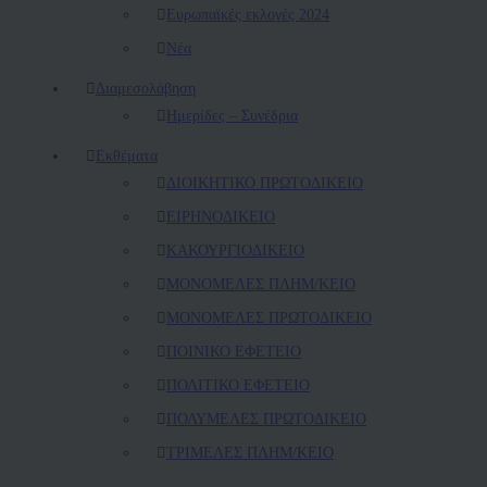
Ευρωπαϊκές εκλογές 2024
Νέα
Διαμεσολάβηση
Ημερίδες – Συνέδρια
Εκθέματα
ΔΙΟΙΚΗΤΙΚΟ ΠΡΩΤΟΔΙΚΕΙΟ
ΕΙΡΗΝΟΔΙΚΕΙΟ
ΚAΚΟΥΡΓΙΟΔΙΚΕΙΟ
ΜΟΝΟΜΕΛΕΣ ΠΛΗΜ/ΚΕΙΟ
ΜΟΝΟΜΕΛΕΣ ΠΡΩΤΟΔΙΚΕΙΟ
ΠΟΙΝΙΚΟ ΕΦΕΤΕΙΟ
ΠΟΛΙΤΙΚΟ ΕΦΕΤΕΙΟ
ΠΟΛΥΜΕΛΕΣ ΠΡΩΤΟΔΙΚΕΙΟ
ΤΡΙΜΕΛΕΣ ΠΛΗΜ/ΚΕΙΟ