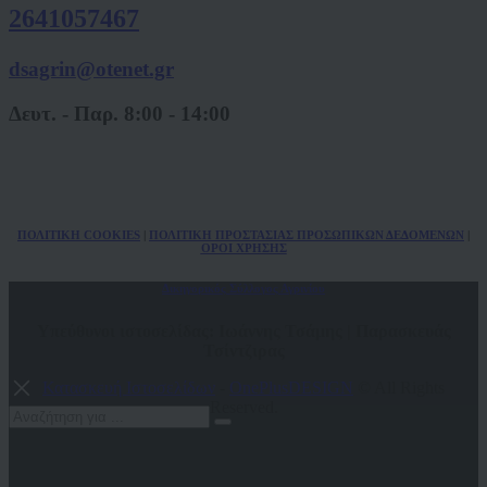
2641057467
dsagrin@otenet.gr
Δευτ. - Παρ. 8:00 - 14:00
ΠΟΛ
ITIKH COOKIES
|
ΠΟΛΙΤΙΚΗ ΠΡΟΣΤΑΣΙΑΣ ΠΡΟΣΩΠΙΚΩΝ
ΔΕΔΟΜΕΝΩΝ
|
ΟΡΟΙ ΧΡΗΣΗΣ
Δικηγορικός Σύλλογος Αγρινίου
Υπεύθυνοι ιστοσελίδας: Ιωάννης Τσάμης | Παρασκευάς
Τσίντζιρας
Κατασκευή Ιστοσελίδων
-
OnePlusDESIGN
© All Rights
Reserved.