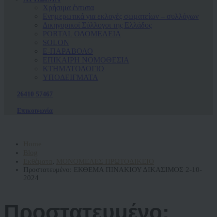
Χρήσιμα έντυπα
Ενημερωτικά για εκλογές σωματείων – συλλόγων
Δικηγορικοί Σύλλογοι της Ελλάδος
PORTAL ΟΛΟΜΕΛΕΙΑ
SOLON
Ε-ΠΑΡΑΒΟΛΟ
ΕΠΙΚΑΙΡΗ ΝΟΜΟΘΕΣΙΑ
ΚΤΗΜΑΤΟΛΟΓΙΟ
ΥΠΟΔΕΙΓΜΑΤΑ
26410 57467
Επικοινωνία
Home
Blog
Εκθέματα
,
ΜΟΝΟΜΕΛΕΣ ΠΡΩΤΟΔΙΚΕΙΟ
Πρoστατευμένο: ΕΚΘΕΜΑ ΠΙΝΑΚΙΟΥ ΔΙΚΑΣΙΜΟΣ 2-10-
2024
Πρoστατευμένο: