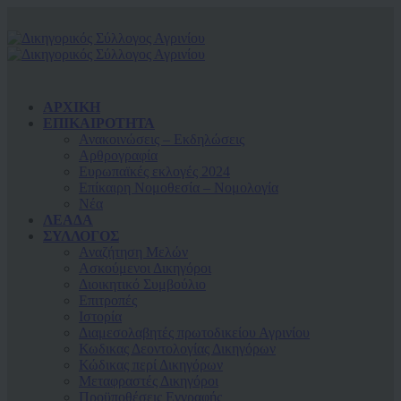
ΑΡΧΙΚΗ
ΕΠΙΚΑΙΡΟΤΗΤΑ
Ανακοινώσεις – Εκδηλώσεις
Αρθρογραφία
Ευρωπαϊκές εκλογές 2024
Επίκαιρη Νομοθεσία – Νομολογία
Νέα
ΛΕΑΔΑ
ΣΥΛΛΟΓΟΣ
Αναζήτηση Μελών
Ασκούμενοι Δικηγόροι
Διοικητικό Συμβούλιο
Επιτροπές
Ιστορία
Διαμεσολαβητές πρωτοδικείου Αγρινίου
Κωδικας Δεοντολογίας Δικηγόρων
Κώδικας περί Δικηγόρων
Μεταφραστές Δικηγόροι
Προϋποθέσεις Εγγραφής