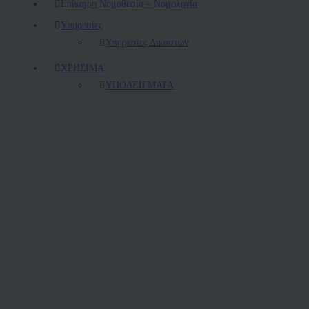
Επίκαιρη Νομοθεσία – Νομολογία
Υπηρεσίες
Υπηρεσίες Δικαστών
ΧΡΗΣΙΜΑ
ΥΠΟΔΕΙΓΜΑΤΑ