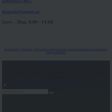
dsagrin@otenet.gr
Δευτ. - Παρ. 8:00 - 14:00
ΠΟΛ
ITIKH COOKIES
|
ΠΟΛΙΤΙΚΗ ΠΡΟΣΤΑΣΙΑΣ ΠΡΟΣΩΠΙΚΩΝ
ΔΕΔΟΜΕΝΩΝ
|
ΟΡΟΙ ΧΡΗΣΗΣ
Δικηγορικός Σύλλογος Αγρινίου
Υπεύθυνοι ιστοσελίδας: Ιωάννης Τσάμης | Παρασκευάς
Τσίντζιρας
Κατασκευή Ιστοσελίδων
-
OnePlusDESIGN
© All Rights
Reserved.