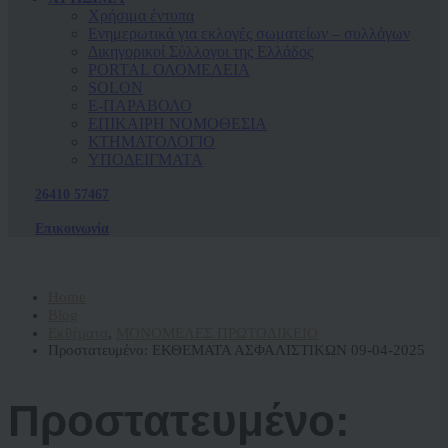
Χρήσιμα έντυπα
Ενημερωτικά για εκλογές σωματείων – συλλόγων
Δικηγορικοί Σύλλογοι της Ελλάδος
PORTAL ΟΛΟΜΕΛΕΙΑ
SOLON
Ε-ΠΑΡΑΒΟΛΟ
ΕΠΙΚΑΙΡΗ ΝΟΜΟΘΕΣΙΑ
ΚΤΗΜΑΤΟΛΟΓΙΟ
ΥΠΟΔΕΙΓΜΑΤΑ
26410 57467
Επικοινωνία
Home
Blog
Εκθέματα
,
ΜΟΝΟΜΕΛΕΣ ΠΡΩΤΟΔΙΚΕΙΟ
Πρoστατευμένο: ΕΚΘΕΜΑΤΑ ΑΣΦΑΛΙΣΤΙΚΩΝ 09-04-2025
Πρoστατευμένο: