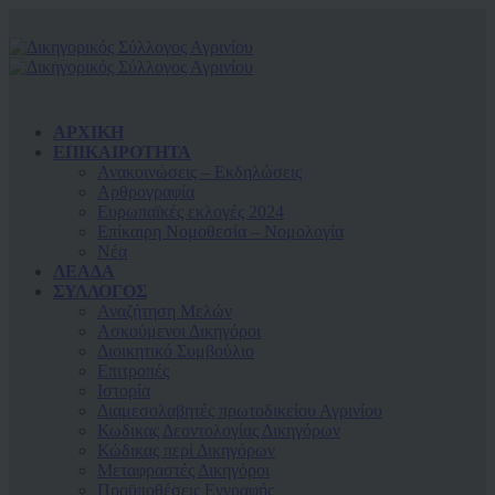
ΑΡΧΙΚΗ
ΕΠΙΚΑΙΡΟΤΗΤΑ
Ανακοινώσεις – Εκδηλώσεις
Αρθρογραφία
Ευρωπαϊκές εκλογές 2024
Επίκαιρη Νομοθεσία – Νομολογία
Νέα
ΛΕΑΔΑ
ΣΥΛΛΟΓΟΣ
Αναζήτηση Μελών
Ασκούμενοι Δικηγόροι
Διοικητικό Συμβούλιο
Επιτροπές
Ιστορία
Διαμεσολαβητές πρωτοδικείου Αγρινίου
Κωδικας Δεοντολογίας Δικηγόρων
Κώδικας περί Δικηγόρων
Μεταφραστές Δικηγόροι
Προϋποθέσεις Εγγραφής