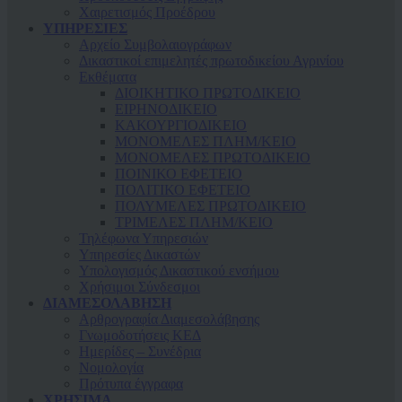
Χαιρετισμός Προέδρου
ΥΠΗΡΕΣΙΕΣ
Αρχείο Συμβολαιογράφων
Δικαστικοί επιμελητές πρωτοδικείου Αγρινίου
Εκθέματα
ΔΙΟΙΚΗΤΙΚΟ ΠΡΩΤΟΔΙΚΕΙΟ
ΕΙΡΗΝΟΔΙΚΕΙΟ
ΚAΚΟΥΡΓΙΟΔΙΚΕΙΟ
ΜΟΝΟΜΕΛΕΣ ΠΛΗΜ/ΚΕΙΟ
ΜΟΝΟΜΕΛΕΣ ΠΡΩΤΟΔΙΚΕΙΟ
ΠΟΙΝΙΚΟ ΕΦΕΤΕΙΟ
ΠΟΛΙΤΙΚΟ ΕΦΕΤΕΙΟ
ΠΟΛΥΜΕΛΕΣ ΠΡΩΤΟΔΙΚΕΙΟ
ΤΡΙΜΕΛΕΣ ΠΛΗΜ/ΚΕΙΟ
Τηλέφωνα Υπηρεσιών
Υπηρεσίες Δικαστών
Υπολογισμός Δικαστικού ενσήμου
Χρήσιμοι Σύνδεσμοι
ΔΙΑΜΕΣΟΛΑΒΗΣΗ
Αρθρογραφία Διαμεσολάβησης
Γνωμοδοτήσεις ΚΕΔ
Ημερίδες – Συνέδρια
Νομολογία
Πρότυπα έγγραφα
ΧΡΗΣΙΜΑ