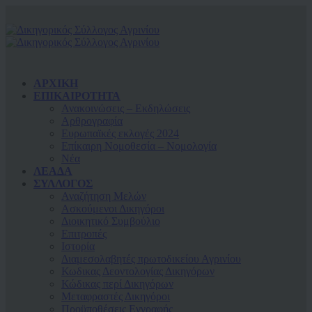
ΑΡΧΙΚΗ
ΕΠΙΚΑΙΡΟΤΗΤΑ
Ανακοινώσεις – Εκδηλώσεις
Αρθρογραφία
Ευρωπαϊκές εκλογές 2024
Επίκαιρη Νομοθεσία – Νομολογία
Νέα
ΛΕΑΔΑ
ΣΥΛΛΟΓΟΣ
Αναζήτηση Μελών
Ασκούμενοι Δικηγόροι
Διοικητικό Συμβούλιο
Επιτροπές
Ιστορία
Διαμεσολαβητές πρωτοδικείου Αγρινίου
Κωδικας Δεοντολογίας Δικηγόρων
Κώδικας περί Δικηγόρων
Μεταφραστές Δικηγόροι
Προϋποθέσεις Εγγραφής