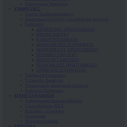
Χαιρετισμός Προέδρου
ΥΠΗΡΕΣΙΕΣ
Αρχείο Συμβολαιογράφων
Δικαστικοί επιμελητές πρωτοδικείου Αγρινίου
Εκθέματα
ΔΙΟΙΚΗΤΙΚΟ ΠΡΩΤΟΔΙΚΕΙΟ
ΕΙΡΗΝΟΔΙΚΕΙΟ
ΚAΚΟΥΡΓΙΟΔΙΚΕΙΟ
ΜΟΝΟΜΕΛΕΣ ΠΛΗΜ/ΚΕΙΟ
ΜΟΝΟΜΕΛΕΣ ΠΡΩΤΟΔΙΚΕΙΟ
ΠΟΙΝΙΚΟ ΕΦΕΤΕΙΟ
ΠΟΛΙΤΙΚΟ ΕΦΕΤΕΙΟ
ΠΟΛΥΜΕΛΕΣ ΠΡΩΤΟΔΙΚΕΙΟ
ΤΡΙΜΕΛΕΣ ΠΛΗΜ/ΚΕΙΟ
Τηλέφωνα Υπηρεσιών
Υπηρεσίες Δικαστών
Υπολογισμός Δικαστικού ενσήμου
Χρήσιμοι Σύνδεσμοι
ΔΙΑΜΕΣΟΛΑΒΗΣΗ
Αρθρογραφία Διαμεσολάβησης
Γνωμοδοτήσεις ΚΕΔ
Ημερίδες – Συνέδρια
Νομολογία
Πρότυπα έγγραφα
ΧΡΗΣΙΜΑ