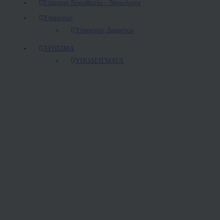
Επίκαιρη Νομοθεσία – Νομολογία
Υπηρεσίες
Υπηρεσίες Δικαστών
ΧΡΗΣΙΜΑ
ΥΠΟΔΕΙΓΜΑΤΑ