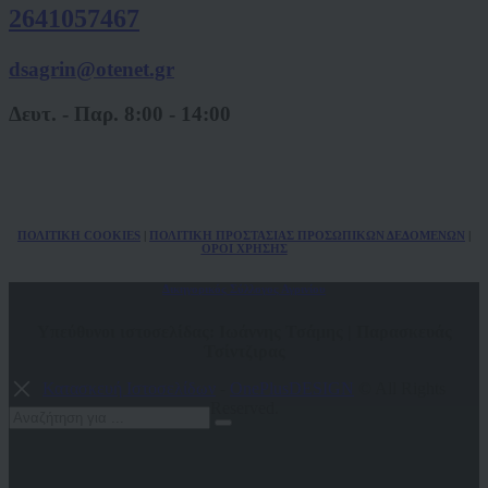
2641057467
dsagrin@otenet.gr
Δευτ. - Παρ. 8:00 - 14:00
ΠΟΛ
ITIKH COOKIES
|
ΠΟΛΙΤΙΚΗ ΠΡΟΣΤΑΣΙΑΣ ΠΡΟΣΩΠΙΚΩΝ
ΔΕΔΟΜΕΝΩΝ
|
ΟΡΟΙ ΧΡΗΣΗΣ
Δικηγορικός Σύλλογος Αγρινίου
Υπεύθυνοι ιστοσελίδας: Ιωάννης Τσάμης | Παρασκευάς
Τσίντζιρας
Κατασκευή Ιστοσελίδων
-
OnePlusDESIGN
© All Rights
Reserved.