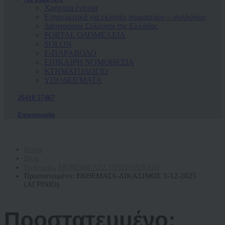
Χρήσιμα έντυπα
Ενημερωτικά για εκλογές σωματείων – συλλόγων
Δικηγορικοί Σύλλογοι της Ελλάδος
PORTAL ΟΛΟΜΕΛΕΙΑ
SOLON
Ε-ΠΑΡΑΒΟΛΟ
ΕΠΙΚΑΙΡΗ ΝΟΜΟΘΕΣΙΑ
ΚΤΗΜΑΤΟΛΟΓΙΟ
ΥΠΟΔΕΙΓΜΑΤΑ
26410 57467
Επικοινωνία
Home
Blog
Εκθέματα
,
ΜΟΝΟΜΕΛΕΣ ΠΡΩΤΟΔΙΚΕΙΟ
Πρoστατευμένο: ΕΚΘΕΜΑΤΑ-ΔΙΚΑΣΙΜΟΣ 3-12-2025
(ΑΓΡΙΝΙΟ)
Πρoστατευμένο: