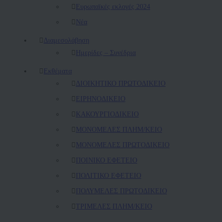
Ευρωπαϊκές εκλογές 2024
Νέα
Διαμεσολάβηση
Ημερίδες – Συνέδρια
Εκθέματα
ΔΙΟΙΚΗΤΙΚΟ ΠΡΩΤΟΔΙΚΕΙΟ
ΕΙΡΗΝΟΔΙΚΕΙΟ
ΚAΚΟΥΡΓΙΟΔΙΚΕΙΟ
ΜΟΝΟΜΕΛΕΣ ΠΛΗΜ/ΚΕΙΟ
ΜΟΝΟΜΕΛΕΣ ΠΡΩΤΟΔΙΚΕΙΟ
ΠΟΙΝΙΚΟ ΕΦΕΤΕΙΟ
ΠΟΛΙΤΙΚΟ ΕΦΕΤΕΙΟ
ΠΟΛΥΜΕΛΕΣ ΠΡΩΤΟΔΙΚΕΙΟ
ΤΡΙΜΕΛΕΣ ΠΛΗΜ/ΚΕΙΟ