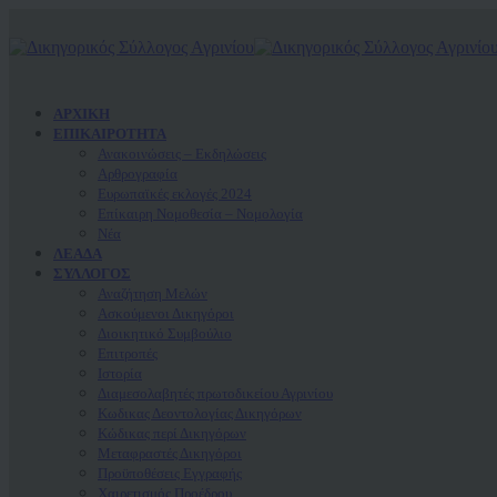
ΑΡΧΙΚΗ
ΕΠΙΚΑΙΡΟΤΗΤΑ
Ανακοινώσεις – Εκδηλώσεις
Αρθρογραφία
Ευρωπαϊκές εκλογές 2024
Επίκαιρη Νομοθεσία – Νομολογία
Νέα
ΛΕΑΔΑ
ΣΥΛΛΟΓΟΣ
Αναζήτηση Μελών
Ασκούμενοι Δικηγόροι
Διοικητικό Συμβούλιο
Επιτροπές
Ιστορία
Διαμεσολαβητές πρωτοδικείου Αγρινίου
Κωδικας Δεοντολογίας Δικηγόρων
Κώδικας περί Δικηγόρων
Μεταφραστές Δικηγόροι
Προϋποθέσεις Εγγραφής
Χαιρετισμός Προέδρου