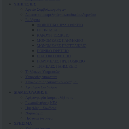
ΥΠΗΡΕΣΙΕΣ
Αρχείο Συμβολαιογράφων
Δικαστικοί επιμελητές πρωτοδικείου Αγρινίου
Εκθέματα
ΔΙΟΙΚΗΤΙΚΟ ΠΡΩΤΟΔΙΚΕΙΟ
ΕΙΡΗΝΟΔΙΚΕΙΟ
ΚAΚΟΥΡΓΙΟΔΙΚΕΙΟ
ΜΟΝΟΜΕΛΕΣ ΠΛΗΜ/ΚΕΙΟ
ΜΟΝΟΜΕΛΕΣ ΠΡΩΤΟΔΙΚΕΙΟ
ΠΟΙΝΙΚΟ ΕΦΕΤΕΙΟ
ΠΟΛΙΤΙΚΟ ΕΦΕΤΕΙΟ
ΠΟΛΥΜΕΛΕΣ ΠΡΩΤΟΔΙΚΕΙΟ
ΤΡΙΜΕΛΕΣ ΠΛΗΜ/ΚΕΙΟ
Τηλέφωνα Υπηρεσιών
Υπηρεσίες Δικαστών
Υπολογισμός Δικαστικού ενσήμου
Χρήσιμοι Σύνδεσμοι
ΔΙΑΜΕΣΟΛΑΒΗΣΗ
Αρθρογραφία Διαμεσολάβησης
Γνωμοδοτήσεις ΚΕΔ
Ημερίδες – Συνέδρια
Νομολογία
Πρότυπα έγγραφα
ΧΡΗΣΙΜΑ
Χρήσιμα έντυπα