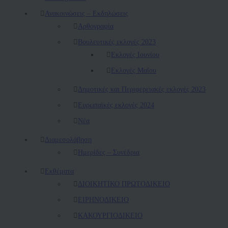
Ανακοινώσεις – Εκδηλώσεις
Αρθογραφία
Βουλευτικές εκλογές 2023
Εκλογές Ιουνίου
Εκλογές Μαΐου
Δημοτικές και Περιφερειακές εκλογές 2023
Ευρωπαϊκές εκλογές 2024
Νέα
Διαμεσολάβηση
Ημερίδες – Συνέδρια
Εκθέματα
ΔΙΟΙΚΗΤΙΚΟ ΠΡΩΤΟΔΙΚΕΙΟ
ΕΙΡΗΝΟΔΙΚΕΙΟ
ΚAΚΟΥΡΓΙΟΔΙΚΕΙΟ