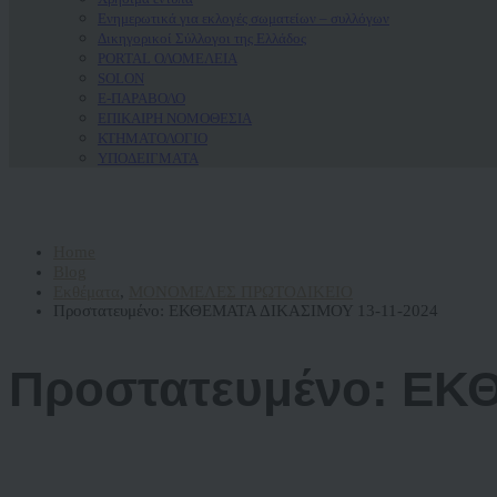
Ενημερωτικά για εκλογές σωματείων – συλλόγων
Δικηγορικοί Σύλλογοι της Ελλάδος
PORTAL ΟΛΟΜΕΛΕΙΑ
SOLON
Ε-ΠΑΡΑΒΟΛΟ
ΕΠΙΚΑΙΡΗ ΝΟΜΟΘΕΣΙΑ
ΚΤΗΜΑΤΟΛΟΓΙΟ
ΥΠΟΔΕΙΓΜΑΤΑ
Home
Blog
Εκθέματα
,
ΜΟΝΟΜΕΛΕΣ ΠΡΩΤΟΔΙΚΕΙΟ
Πρoστατευμένο: ΕΚΘΕΜΑΤΑ ΔΙΚΑΣΙΜΟΥ 13-11-2024
Πρoστατευμένο: ΕΚ