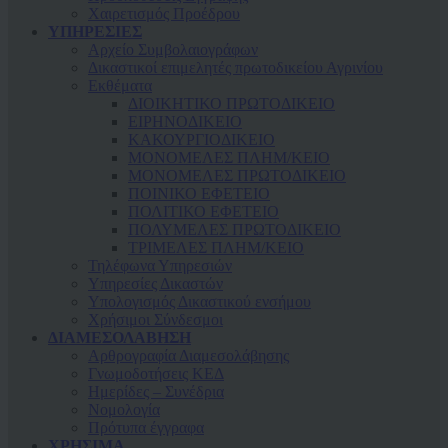
Χαιρετισμός Προέδρου
ΥΠΗΡΕΣΙΕΣ
Αρχείο Συμβολαιογράφων
Δικαστικοί επιμελητές πρωτοδικείου Αγρινίου
Εκθέματα
ΔΙΟΙΚΗΤΙΚΟ ΠΡΩΤΟΔΙΚΕΙΟ
ΕΙΡΗΝΟΔΙΚΕΙΟ
ΚAΚΟΥΡΓΙΟΔΙΚΕΙΟ
ΜΟΝΟΜΕΛΕΣ ΠΛΗΜ/ΚΕΙΟ
ΜΟΝΟΜΕΛΕΣ ΠΡΩΤΟΔΙΚΕΙΟ
ΠΟΙΝΙΚΟ ΕΦΕΤΕΙΟ
ΠΟΛΙΤΙΚΟ ΕΦΕΤΕΙΟ
ΠΟΛΥΜΕΛΕΣ ΠΡΩΤΟΔΙΚΕΙΟ
ΤΡΙΜΕΛΕΣ ΠΛΗΜ/ΚΕΙΟ
Τηλέφωνα Υπηρεσιών
Υπηρεσίες Δικαστών
Υπολογισμός Δικαστικού ενσήμου
Χρήσιμοι Σύνδεσμοι
ΔΙΑΜΕΣΟΛΑΒΗΣΗ
Αρθρογραφία Διαμεσολάβησης
Γνωμοδοτήσεις ΚΕΔ
Ημερίδες – Συνέδρια
Νομολογία
Πρότυπα έγγραφα
ΧΡΗΣΙΜΑ