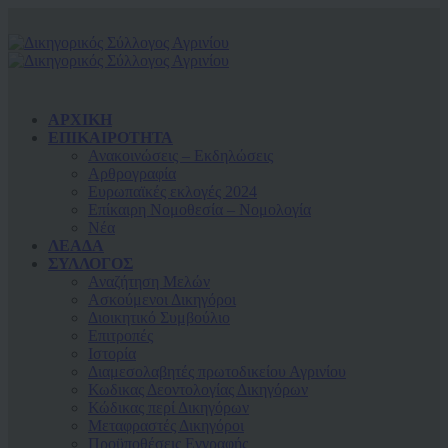
ΑΡΧΙΚΗ
ΕΠΙΚΑΙΡΟΤΗΤΑ
Ανακοινώσεις – Εκδηλώσεις
Αρθρογραφία
Ευρωπαϊκές εκλογές 2024
Επίκαιρη Νομοθεσία – Νομολογία
Νέα
ΛΕΑΔΑ
ΣΥΛΛΟΓΟΣ
Αναζήτηση Μελών
Ασκούμενοι Δικηγόροι
Διοικητικό Συμβούλιο
Επιτροπές
Ιστορία
Διαμεσολαβητές πρωτοδικείου Αγρινίου
Κωδικας Δεοντολογίας Δικηγόρων
Κώδικας περί Δικηγόρων
Μεταφραστές Δικηγόροι
Προϋποθέσεις Εγγραφής