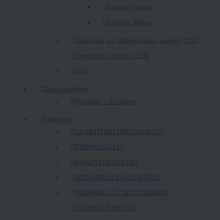
Εκλογές Ιουνίου
Εκλογές Μαΐου
Δημοτικές και Περιφερειακές εκλογές 2023
Ευρωπαϊκές εκλογές 2024
Νέα
Διαμεσολάβηση
Ημερίδες – Συνέδρια
Εκθέματα
ΔΙΟΙΚΗΤΙΚΟ ΠΡΩΤΟΔΙΚΕΙΟ
ΕΙΡΗΝΟΔΙΚΕΙΟ
ΚAΚΟΥΡΓΙΟΔΙΚΕΙΟ
ΜΟΝΟΜΕΛΕΣ ΠΛΗΜ/ΚΕΙΟ
ΜΟΝΟΜΕΛΕΣ ΠΡΩΤΟΔΙΚΕΙΟ
ΠΟΙΝΙΚΟ ΕΦΕΤΕΙΟ