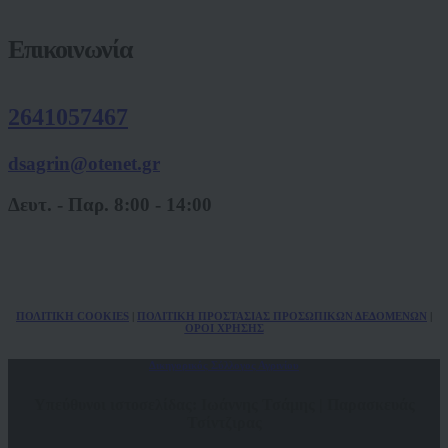
Επικοινωνία
2641057467
dsagrin@otenet.gr
Δευτ. - Παρ. 8:00 - 14:00
ΠΟΛ
ITIKH COOKIES
|
ΠΟΛΙΤΙΚΗ ΠΡΟΣΤΑΣΙΑΣ ΠΡΟΣΩΠΙΚΩΝ
ΔΕΔΟΜΕΝΩΝ
|
ΟΡΟΙ ΧΡΗΣΗΣ
Δικηγορικός Σύλλογος Αγρινίου
Υπεύθυνοι ιστοσελίδας: Ιωάννης Τσάμης | Παρασκευάς
Τσίντζιρας