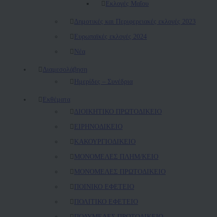
Εκλογές Μαΐου
Δημοτικές και Περιφερειακές εκλογές 2023
Ευρωπαϊκές εκλογές 2024
Νέα
Διαμεσολάβηση
Ημερίδες – Συνέδρια
Εκθέματα
ΔΙΟΙΚΗΤΙΚΟ ΠΡΩΤΟΔΙΚΕΙΟ
ΕΙΡΗΝΟΔΙΚΕΙΟ
ΚAΚΟΥΡΓΙΟΔΙΚΕΙΟ
ΜΟΝΟΜΕΛΕΣ ΠΛΗΜ/ΚΕΙΟ
ΜΟΝΟΜΕΛΕΣ ΠΡΩΤΟΔΙΚΕΙΟ
ΠΟΙΝΙΚΟ ΕΦΕΤΕΙΟ
ΠΟΛΙΤΙΚΟ ΕΦΕΤΕΙΟ
ΠΟΛΥΜΕΛΕΣ ΠΡΩΤΟΔΙΚΕΙΟ