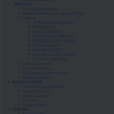
ΥΠΗΡΕΣΙΕΣ
Αρχείο Συμβολαιογράφων
Δικαστικοί επιμελητές πρωτοδικείου Αγρινίου
Εκθέματα
ΔΙΟΙΚΗΤΙΚΟ ΠΡΩΤΟΔΙΚΕΙΟ
ΕΙΡΗΝΟΔΙΚΕΙΟ
ΚAΚΟΥΡΓΙΟΔΙΚΕΙΟ
ΜΟΝΟΜΕΛΕΣ ΠΛΗΜ/ΚΕΙΟ
ΜΟΝΟΜΕΛΕΣ ΠΡΩΤΟΔΙΚΕΙΟ
ΠΟΙΝΙΚΟ ΕΦΕΤΕΙΟ
ΠΟΛΙΤΙΚΟ ΕΦΕΤΕΙΟ
ΠΟΛΥΜΕΛΕΣ ΠΡΩΤΟΔΙΚΕΙΟ
ΤΡΙΜΕΛΕΣ ΠΛΗΜ/ΚΕΙΟ
Τηλέφωνα Υπηρεσιών
Υπηρεσίες Δικαστών
Υπολογισμός Δικαστικού ενσήμου
Χρήσιμοι Σύνδεσμοι
ΔΙΑΜΕΣΟΛΑΒΗΣΗ
Αρθρογραφία Διαμεσολάβησης
Γνωμοδοτήσεις ΚΕΔ
Ημερίδες – Συνέδρια
Νομολογία
Πρότυπα έγγραφα
ΧΡΗΣΙΜΑ
Χρήσιμα έντυπα