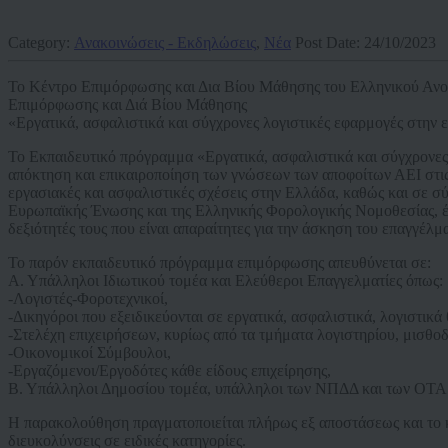
Category:
Ανακοινώσεις - Εκδηλώσεις
,
Νέα
Post Date:
24/10/2023
Το Κέντρο Επιμόρφωσης και Δια Βίου Μάθησης του Ελληνικού Ανο
Επιμόρφωσης και Διά Βίου Μάθησης
«Εργατικά, ασφαλιστικά και σύγχρονες λογιστικές εφαρμογές στην 
Το Εκπαιδευτικό πρόγραμμα «Εργατικά, ασφαλιστικά και σύγχρονες 
απόκτηση και επικαιροποίηση των γνώσεων των αποφοίτων ΑΕΙ στις 
εργασιακές και ασφαλιστικές σχέσεις στην Ελλάδα, καθώς και σε σύ
Ευρωπαϊκής Ένωσης και της Ελληνικής Φορολογικής Νομοθεσίας, έτσ
δεξιότητές τους που είναι απαραίτητες για την άσκηση του επαγγέλμα
Το παρόν εκπαιδευτικό πρόγραμμα επιμόρφωσης απευθύνεται σε:
Α. Υπάλληλοι Ιδιωτικού τομέα και Ελεύθεροι Επαγγελματίες όπως:
-Λογιστές-Φοροτεχνικοί,
-Δικηγόροι που εξειδικεύονται σε εργατικά, ασφαλιστικά, λογιστικά
-Στελέχη επιχειρήσεων, κυρίως από τα τμήματα λογιστηρίου, μισθο
-Οικονομικοί Σύμβουλοι,
-Εργαζόμενοι/Εργοδότες κάθε είδους επιχείρησης,
Β. Υπάλληλοι Δημοσίου τομέα, υπάλληλοι των ΝΠΔΔ και των ΟΤΑ
Η παρακολούθηση πραγματοποιείται πλήρως εξ αποστάσεως και το κό
διευκολύνσεις σε ειδικές κατηγορίες.