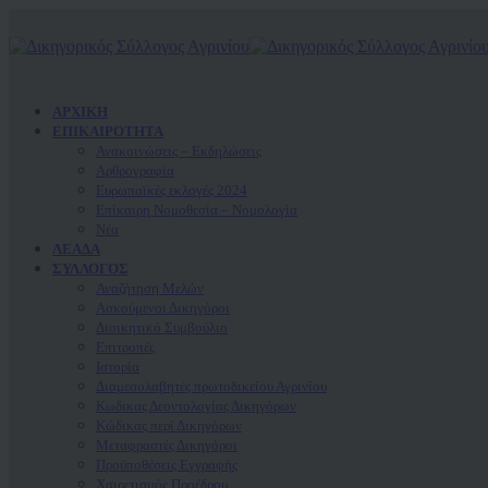
ΑΡΧΙΚΗ
ΕΠΙΚΑΙΡΟΤΗΤΑ
Ανακοινώσεις – Εκδηλώσεις
Αρθρογραφία
Ευρωπαϊκές εκλογές 2024
Επίκαιρη Νομοθεσία – Νομολογία
Νέα
ΛΕΑΔΑ
ΣΥΛΛΟΓΟΣ
Αναζήτηση Μελών
Ασκούμενοι Δικηγόροι
Διοικητικό Συμβούλιο
Επιτροπές
Ιστορία
Διαμεσολαβητές πρωτοδικείου Αγρινίου
Κωδικας Δεοντολογίας Δικηγόρων
Κώδικας περί Δικηγόρων
Μεταφραστές Δικηγόροι
Προϋποθέσεις Εγγραφής
Χαιρετισμός Προέδρου