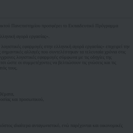
ικτού Πανεπιστημίου προσφέρει το Εκπαιδευτικό Πρόγραμμα
ελληνική αγορά εργασίας».
λογιστικές εφαρμογές στην ελληνική αγορά εργασίας» επιχειρεί την
σημαντικές αλλαγές που συντελέστηκαν τα τελευταία χρόνια στις
γχρονες λογιστικές εφαρμογές σύμφωνα με τις οδηγίες της
ι ώστε οι συμμετέχοντες να βελτιώσουν τις γνώσεις και τις
τός τους.
 θέματα,
δοσίας και προσωπικού,
στος ιδιαίτερα ανταγωνιστικό, ενώ παρέχονται και οικονομικές