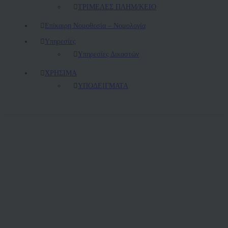
ΤΡΙΜΕΛΕΣ ΠΛΗΜ/ΚΕΙΟ
Επίκαιρη Νομοθεσία – Νομολογία
Υπηρεσίες
Υπηρεσίες Δικαστών
ΧΡΗΣΙΜΑ
ΥΠΟΔΕΙΓΜΑΤΑ