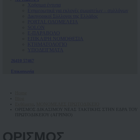
Χρήσιμα έντυπα
Ενημερωτικά για εκλογές σωματείων – συλλόγων
Δικηγορικοί Σύλλογοι της Ελλάδος
PORTAL ΟΛΟΜΕΛΕΙΑ
SOLON
Ε-ΠΑΡΑΒΟΛΟ
ΕΠΙΚΑΙΡΗ ΝΟΜΟΘΕΣΙΑ
ΚΤΗΜΑΤΟΛΟΓΙΟ
ΥΠΟΔΕΙΓΜΑΤΑ
26410 57467
Επικοινωνία
Home
Blog
Εκθέματα
,
ΜΟΝΟΜΕΛΕΣ ΠΡΩΤΟΔΙΚΕΙΟ
ΟΡΙΣΜΟΣ ΔΙΚΑΣΙΜΟΥ ΝΕΑΣ ΤΑΚΤΙΚΗΣ ΣΤΗΝ ΕΔΡΑ ΤΟΥ
ΠΡΩΤΟΔΙΚΕΙΟΥ (ΑΓΡΙΝΙΟ)
ΟΡΙΣΜΟΣ