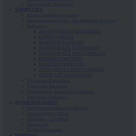
Χαιρετισμός Προέδρου
ΥΠΗΡΕΣΙΕΣ
Αρχείο Συμβολαιογράφων
Δικαστικοί επιμελητές πρωτοδικείου Αγρινίου
Εκθέματα
ΔΙΟΙΚΗΤΙΚΟ ΠΡΩΤΟΔΙΚΕΙΟ
ΕΙΡΗΝΟΔΙΚΕΙΟ
ΚAΚΟΥΡΓΙΟΔΙΚΕΙΟ
ΜΟΝΟΜΕΛΕΣ ΠΛΗΜ/ΚΕΙΟ
ΜΟΝΟΜΕΛΕΣ ΠΡΩΤΟΔΙΚΕΙΟ
ΠΟΙΝΙΚΟ ΕΦΕΤΕΙΟ
ΠΟΛΙΤΙΚΟ ΕΦΕΤΕΙΟ
ΠΟΛΥΜΕΛΕΣ ΠΡΩΤΟΔΙΚΕΙΟ
ΤΡΙΜΕΛΕΣ ΠΛΗΜ/ΚΕΙΟ
Τηλέφωνα Υπηρεσιών
Υπηρεσίες Δικαστών
Υπολογισμός Δικαστικού ενσήμου
Χρήσιμοι Σύνδεσμοι
ΔΙΑΜΕΣΟΛΑΒΗΣΗ
Αρθρογραφία Διαμεσολάβησης
Γνωμοδοτήσεις ΚΕΔ
Ημερίδες – Συνέδρια
Νομολογία
Πρότυπα έγγραφα
ΧΡΗΣΙΜΑ