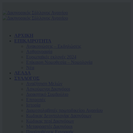
ΑΡΧΙΚΗ
ΕΠΙΚΑΙΡΟΤΗΤΑ
Ανακοινώσεις – Εκδηλώσεις
Αρθρογραφία
Ευρωπαϊκές εκλογές 2024
Επίκαιρη Νομοθεσία – Νομολογία
Νέα
ΛΕΑΔΑ
ΣΥΛΛΟΓΟΣ
Αναζήτηση Μελών
Ασκούμενοι Δικηγόροι
Διοικητικό Συμβούλιο
Επιτροπές
Ιστορία
Διαμεσολαβητές πρωτοδικείου Αγρινίου
Κωδικας Δεοντολογίας Δικηγόρων
Κώδικας περί Δικηγόρων
Μεταφραστές Δικηγόροι
Προϋποθέσεις Εγγραφής