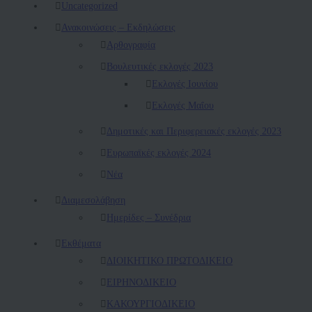
Uncategorized
Ανακοινώσεις – Εκδηλώσεις
Αρθογραφία
Βουλευτικές εκλογές 2023
Εκλογές Ιουνίου
Εκλογές Μαΐου
Δημοτικές και Περιφερειακές εκλογές 2023
Ευρωπαϊκές εκλογές 2024
Νέα
Διαμεσολάβηση
Ημερίδες – Συνέδρια
Εκθέματα
ΔΙΟΙΚΗΤΙΚΟ ΠΡΩΤΟΔΙΚΕΙΟ
ΕΙΡΗΝΟΔΙΚΕΙΟ
ΚAΚΟΥΡΓΙΟΔΙΚΕΙΟ