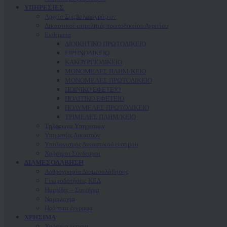
ΥΠΗΡΕΣΙΕΣ
Αρχείο Συμβολαιογράφων
Δικαστικοί επιμελητές πρωτοδικείου Αγρινίου
Εκθέματα
ΔΙΟΙΚΗΤΙΚΟ ΠΡΩΤΟΔΙΚΕΙΟ
ΕΙΡΗΝΟΔΙΚΕΙΟ
ΚAΚΟΥΡΓΙΟΔΙΚΕΙΟ
ΜΟΝΟΜΕΛΕΣ ΠΛΗΜ/ΚΕΙΟ
ΜΟΝΟΜΕΛΕΣ ΠΡΩΤΟΔΙΚΕΙΟ
ΠΟΙΝΙΚΟ ΕΦΕΤΕΙΟ
ΠΟΛΙΤΙΚΟ ΕΦΕΤΕΙΟ
ΠΟΛΥΜΕΛΕΣ ΠΡΩΤΟΔΙΚΕΙΟ
ΤΡΙΜΕΛΕΣ ΠΛΗΜ/ΚΕΙΟ
Τηλέφωνα Υπηρεσιών
Υπηρεσίες Δικαστών
Υπολογισμός Δικαστικού ενσήμου
Χρήσιμοι Σύνδεσμοι
ΔΙΑΜΕΣΟΛΑΒΗΣΗ
Αρθρογραφία Διαμεσολάβησης
Γνωμοδοτήσεις ΚΕΔ
Ημερίδες – Συνέδρια
Νομολογία
Πρότυπα έγγραφα
ΧΡΗΣΙΜΑ
Χρήσιμα έντυπα