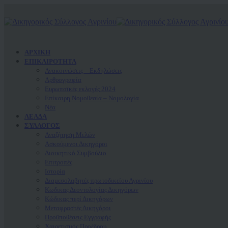
ΑΡΧΙΚΗ
ΕΠΙΚΑΙΡΟΤΗΤΑ
Ανακοινώσεις – Εκδηλώσεις
Αρθρογραφία
Ευρωπαϊκές εκλογές 2024
Επίκαιρη Νομοθεσία – Νομολογία
Νέα
ΛΕΑΔΑ
ΣΥΛΛΟΓΟΣ
Αναζήτηση Μελών
Ασκούμενοι Δικηγόροι
Διοικητικό Συμβούλιο
Επιτροπές
Ιστορία
Διαμεσολαβητές πρωτοδικείου Αγρινίου
Κωδικας Δεοντολογίας Δικηγόρων
Κώδικας περί Δικηγόρων
Μεταφραστές Δικηγόροι
Προϋποθέσεις Εγγραφής
Χαιρετισμός Προέδρου