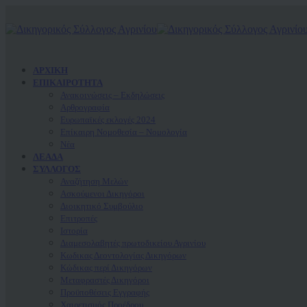
ΑΡΧΙΚΗ
ΕΠΙΚΑΙΡΟΤΗΤΑ
Ανακοινώσεις – Εκδηλώσεις
Αρθρογραφία
Ευρωπαϊκές εκλογές 2024
Επίκαιρη Νομοθεσία – Νομολογία
Νέα
ΛΕΑΔΑ
ΣΥΛΛΟΓΟΣ
Αναζήτηση Μελών
Ασκούμενοι Δικηγόροι
Διοικητικό Συμβούλιο
Επιτροπές
Ιστορία
Διαμεσολαβητές πρωτοδικείου Αγρινίου
Κωδικας Δεοντολογίας Δικηγόρων
Κώδικας περί Δικηγόρων
Μεταφραστές Δικηγόροι
Προϋποθέσεις Εγγραφής
Χαιρετισμός Προέδρου