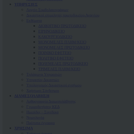
ΥΠΗΡΕΣΙΕΣ
Αρχείο Συμβολαιογράφων
Δικαστικοί επιμελητές πρωτοδικείου Αγρινίου
Εκθέματα
ΔΙΟΙΚΗΤΙΚΟ ΠΡΩΤΟΔΙΚΕΙΟ
ΕΙΡΗΝΟΔΙΚΕΙΟ
ΚAΚΟΥΡΓΙΟΔΙΚΕΙΟ
ΜΟΝΟΜΕΛΕΣ ΠΛΗΜ/ΚΕΙΟ
ΜΟΝΟΜΕΛΕΣ ΠΡΩΤΟΔΙΚΕΙΟ
ΠΟΙΝΙΚΟ ΕΦΕΤΕΙΟ
ΠΟΛΙΤΙΚΟ ΕΦΕΤΕΙΟ
ΠΟΛΥΜΕΛΕΣ ΠΡΩΤΟΔΙΚΕΙΟ
ΤΡΙΜΕΛΕΣ ΠΛΗΜ/ΚΕΙΟ
Τηλέφωνα Υπηρεσιών
Υπηρεσίες Δικαστών
Υπολογισμός Δικαστικού ενσήμου
Χρήσιμοι Σύνδεσμοι
ΔΙΑΜΕΣΟΛΑΒΗΣΗ
Αρθρογραφία Διαμεσολάβησης
Γνωμοδοτήσεις ΚΕΔ
Ημερίδες – Συνέδρια
Νομολογία
Πρότυπα έγγραφα
ΧΡΗΣΙΜΑ
Χρήσιμα έντυπα