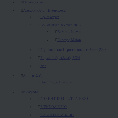
Uncategorized
Ανακοινώσεις – Εκδηλώσεις
Αρθογραφία
Βουλευτικές εκλογές 2023
Εκλογές Ιουνίου
Εκλογές Μαΐου
Δημοτικές και Περιφερειακές εκλογές 2023
Ευρωπαϊκές εκλογές 2024
Νέα
Διαμεσολάβηση
Ημερίδες – Συνέδρια
Εκθέματα
ΔΙΟΙΚΗΤΙΚΟ ΠΡΩΤΟΔΙΚΕΙΟ
ΕΙΡΗΝΟΔΙΚΕΙΟ
ΚAΚΟΥΡΓΙΟΔΙΚΕΙΟ