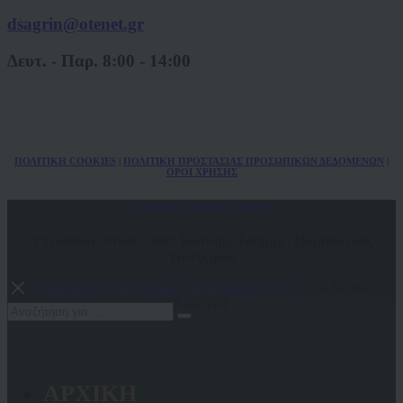
dsagrin@otenet.gr
Δευτ. - Παρ. 8:00 - 14:00
ΠΟΛ
ITIKH COOKIES
|
ΠΟΛΙΤΙΚΗ ΠΡΟΣΤΑΣΙΑΣ ΠΡΟΣΩΠΙΚΩΝ
ΔΕΔΟΜΕΝΩΝ
|
ΟΡΟΙ ΧΡΗΣΗΣ
Δικηγορικός Σύλλογος Αγρινίου
Υπεύθυνοι ιστοσελίδας: Ιωάννης Τσάμης | Παρασκευάς
Τσίντζιρας
Κατασκευή Ιστοσελίδων
-
OnePlusDESIGN
© All Rights
Reserved.
ΑΡΧΙΚΗ