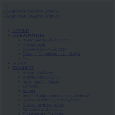
ΑΡΧΙΚΗ
ΕΠΙΚΑΙΡΟΤΗΤΑ
Ανακοινώσεις – Εκδηλώσεις
Αρθρογραφία
Ευρωπαϊκές εκλογές 2024
Επίκαιρη Νομοθεσία – Νομολογία
Νέα
ΛΕΑΔΑ
ΣΥΛΛΟΓΟΣ
Αναζήτηση Μελών
Ασκούμενοι Δικηγόροι
Διοικητικό Συμβούλιο
Επιτροπές
Ιστορία
Διαμεσολαβητές πρωτοδικείου Αγρινίου
Κωδικας Δεοντολογίας Δικηγόρων
Κώδικας περί Δικηγόρων
Μεταφραστές Δικηγόροι
Προϋποθέσεις Εγγραφής