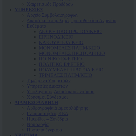
Χαιρετισμός Προέδρου
ΥΠΗΡΕΣΙΕΣ
Αρχείο Συμβολαιογράφων
Δικαστικοί επιμελητές πρωτοδικείου Αγρινίου
Εκθέματα
ΔΙΟΙΚΗΤΙΚΟ ΠΡΩΤΟΔΙΚΕΙΟ
ΕΙΡΗΝΟΔΙΚΕΙΟ
ΚAΚΟΥΡΓΙΟΔΙΚΕΙΟ
ΜΟΝΟΜΕΛΕΣ ΠΛΗΜ/ΚΕΙΟ
ΜΟΝΟΜΕΛΕΣ ΠΡΩΤΟΔΙΚΕΙΟ
ΠΟΙΝΙΚΟ ΕΦΕΤΕΙΟ
ΠΟΛΙΤΙΚΟ ΕΦΕΤΕΙΟ
ΠΟΛΥΜΕΛΕΣ ΠΡΩΤΟΔΙΚΕΙΟ
ΤΡΙΜΕΛΕΣ ΠΛΗΜ/ΚΕΙΟ
Τηλέφωνα Υπηρεσιών
Υπηρεσίες Δικαστών
Υπολογισμός Δικαστικού ενσήμου
Χρήσιμοι Σύνδεσμοι
ΔΙΑΜΕΣΟΛΑΒΗΣΗ
Αρθρογραφία Διαμεσολάβησης
Γνωμοδοτήσεις ΚΕΔ
Ημερίδες – Συνέδρια
Νομολογία
Πρότυπα έγγραφα
ΧΡΗΣΙΜΑ