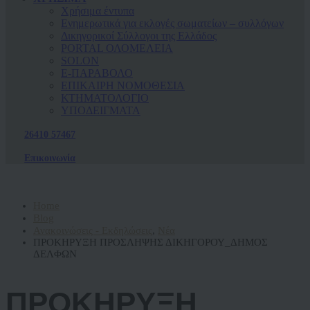
Χρήσιμα έντυπα
Ενημερωτικά για εκλογές σωματείων – συλλόγων
Δικηγορικοί Σύλλογοι της Ελλάδος
PORTAL ΟΛΟΜΕΛΕΙΑ
SOLON
Ε-ΠΑΡΑΒΟΛΟ
ΕΠΙΚΑΙΡΗ ΝΟΜΟΘΕΣΙΑ
ΚΤΗΜΑΤΟΛΟΓΙΟ
ΥΠΟΔΕΙΓΜΑΤΑ
26410 57467
Επικοινωνία
Home
Blog
Ανακοινώσεις - Εκδηλώσεις
,
Νέα
ΠΡΟΚΗΡΥΞΗ ΠΡΟΣΛΗΨΗΣ ΔΙΚΗΓΟΡΟΥ_ΔΗΜΟΣ
ΔΕΛΦΩΝ
ΠΡΟΚΗΡΥΞΗ