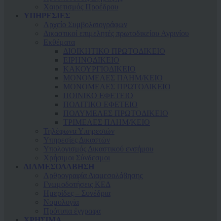
Χαιρετισμός Προέδρου
ΥΠΗΡΕΣΙΕΣ
Αρχείο Συμβολαιογράφων
Δικαστικοί επιμελητές πρωτοδικείου Αγρινίου
Εκθέματα
ΔΙΟΙΚΗΤΙΚΟ ΠΡΩΤΟΔΙΚΕΙΟ
ΕΙΡΗΝΟΔΙΚΕΙΟ
ΚAΚΟΥΡΓΙΟΔΙΚΕΙΟ
ΜΟΝΟΜΕΛΕΣ ΠΛΗΜ/ΚΕΙΟ
ΜΟΝΟΜΕΛΕΣ ΠΡΩΤΟΔΙΚΕΙΟ
ΠΟΙΝΙΚΟ ΕΦΕΤΕΙΟ
ΠΟΛΙΤΙΚΟ ΕΦΕΤΕΙΟ
ΠΟΛΥΜΕΛΕΣ ΠΡΩΤΟΔΙΚΕΙΟ
ΤΡΙΜΕΛΕΣ ΠΛΗΜ/ΚΕΙΟ
Τηλέφωνα Υπηρεσιών
Υπηρεσίες Δικαστών
Υπολογισμός Δικαστικού ενσήμου
Χρήσιμοι Σύνδεσμοι
ΔΙΑΜΕΣΟΛΑΒΗΣΗ
Αρθρογραφία Διαμεσολάβησης
Γνωμοδοτήσεις ΚΕΔ
Ημερίδες – Συνέδρια
Νομολογία
Πρότυπα έγγραφα
ΧΡΗΣΙΜΑ