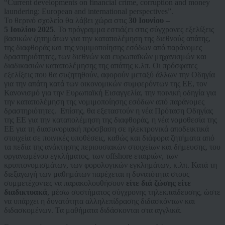
“Current developments on financial crime, corruption and money
laundering: European and international perspectives”.
Το θερινό σχολείο θα λάβει χώρα στις
30 Ιουνίου –
5
Ιουλίου
2025
. Το πρόγραμμα εστιάζει στις σύγχρονες εξελίξεις
βασικών ζητημάτων για την καταπολέμηση της διεθνούς απάτης,
της διαφθοράς και της νομιμοποίησης εσόδων από παράνομες
δραστηριότητες, των διεθνών και ευρωπαϊκών μηχανισμών και
διαδικασιών καταπολέμησης της απάτης κ.λπ. Οι πρόσφατες
εξελίξεις που θα συζητηθούν, αφορούν μεταξύ άλλων την Οδηγία
για την απάτη κατά των οικονομικών συμφερόντων της ΕΕ, τον
Κανονισμό για την Ευρωπαϊκή Εισαγγελία, την ποινική οδηγία για
την καταπολέμηση της νομιμοποίησης εσόδων από παράνομες
δραστηριότητες. Επίσης, θα εξεταστούν η νέα Πρόταση Οδηγίας
της ΕΕ για την καταπολέμηση της διαφθοράς, η νέα νομοθεσία της
ΕΕ για τη διασυνοριακή πρόσβαση σε ηλεκτρονικά αποδεικτικά
στοιχεία σε ποινικές υποθέσεις, καθώς και διάφορα ζητήματα από
τα πεδία της ανάκτησης περιουσιακών στοιχείων και δήμευσης, του
οργανωμένου εγκλήματος, των offshore εταιριών, των
κρυπτονομισμάτων, των φορολογικών εγκλημάτων, κ.λπ. Κατά τη
διεξαγωγή των μαθημάτων παρέχεται η δυνατότητα στους
συμμετέχοντες να παρακολουθήσουν
είτε διά ζώσης είτε
διαδικτυακά
, μέσω συστήματος σύγχρονης τηλεκπαίδευσης, ώστε
να υπάρχει η δυνατότητα αλληλεπίδρασης διδασκόντων και
διδασκομένων. Τα μαθήματα διδάσκονται στα αγγλικά.