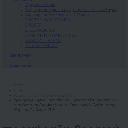
Χρήσιμα έντυπα
Ενημερωτικά για εκλογές σωματείων – συλλόγων
Δικηγορικοί Σύλλογοι της Ελλάδος
PORTAL ΟΛΟΜΕΛΕΙΑ
SOLON
Ε-ΠΑΡΑΒΟΛΟ
ΕΠΙΚΑΙΡΗ ΝΟΜΟΘΕΣΙΑ
ΚΤΗΜΑΤΟΛΟΓΙΟ
ΥΠΟΔΕΙΓΜΑΤΑ
26410 57467
Επικοινωνία
Home
Blog
Ανακοινώσεις - Εκδηλώσεις
,
Νέα
προκήρυξη θερινού σχολείου του Εργαστηρίου Μελέτης για
Διαφάνεια, τη Διαφθορά και το Οικονομικό Έγκλημα της
Νομικής Σχολής Α.Π.Θ