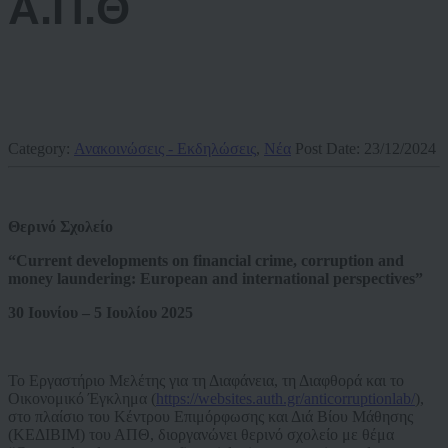
Α.Π.Θ
Category:
Ανακοινώσεις - Εκδηλώσεις
,
Νέα
Post Date:
23/12/2024
Θερινό
Σχολείο
“Current developments on financial crime, corruption and
money laundering: European and international perspectives”
30 Ιουνίου – 5
Ιουλίου
2025
Το Εργαστήριο Μελέτης για τη Διαφάνεια, τη Διαφθορά και το
Οικονομικό Έγκλημα (
https://websites.auth.gr/anticorruptionlab/
),
στο πλαίσιο του Κέντρου Επιμόρφωσης και Διά Βίου Μάθησης
(ΚΕΔΙΒΙΜ) του ΑΠΘ, διοργανώνει θερινό σχολείο με θέμα