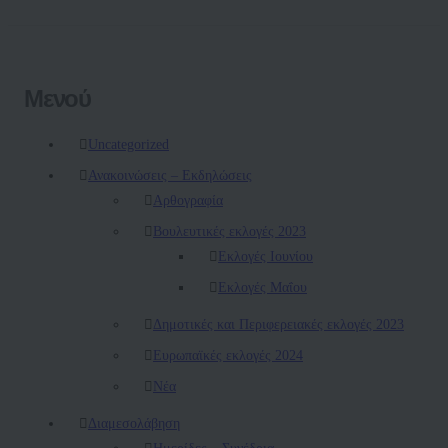
Μενού
Uncategorized
Ανακοινώσεις – Εκδηλώσεις
Αρθογραφία
Βουλευτικές εκλογές 2023
Εκλογές Ιουνίου
Εκλογές Μαΐου
Δημοτικές και Περιφερειακές εκλογές 2023
Ευρωπαϊκές εκλογές 2024
Νέα
Διαμεσολάβηση
Ημερίδες – Συνέδρια