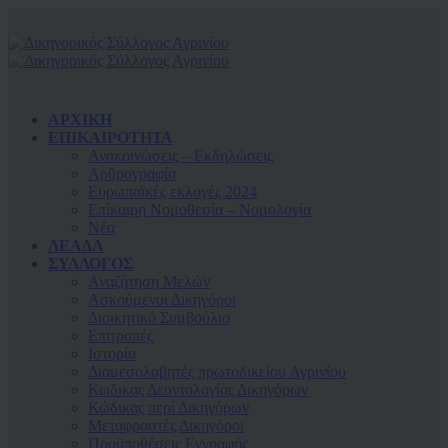
ΑΡΧΙΚΗ
ΕΠΙΚΑΙΡΟΤΗΤΑ
Ανακοινώσεις – Εκδηλώσεις
Αρθρογραφία
Ευρωπαϊκές εκλογές 2024
Επίκαιρη Νομοθεσία – Νομολογία
Νέα
ΛΕΑΔΑ
ΣΥΛΛΟΓΟΣ
Αναζήτηση Μελών
Ασκούμενοι Δικηγόροι
Διοικητικό Συμβούλιο
Επιτροπές
Ιστορία
Διαμεσολαβητές πρωτοδικείου Αγρινίου
Κωδικας Δεοντολογίας Δικηγόρων
Κώδικας περί Δικηγόρων
Μεταφραστές Δικηγόροι
Προϋποθέσεις Εγγραφής