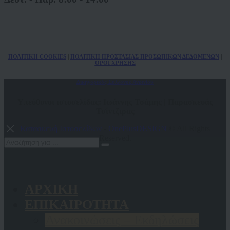
ΠΟΛ
ITIKH COOKIES
|
ΠΟΛΙΤΙΚΗ ΠΡΟΣΤΑΣΙΑΣ ΠΡΟΣΩΠΙΚΩΝ
ΔΕΔΟΜΕΝΩΝ
|
ΟΡΟΙ ΧΡΗΣΗΣ
Δικηγορικός Σύλλογος Αγρινίου
Υπεύθυνοι ιστοσελίδας: Ιωάννης Τσάμης | Παρασκευάς
Τσίντζιρας
Κατασκευή Ιστοσελίδων
-
OnePlusDESIGN
© All Rights
Reserved.
ΑΡΧΙΚΗ
ΕΠΙΚΑΙΡΟΤΗΤΑ
Ανακοινώσεις – Εκδηλώσεις