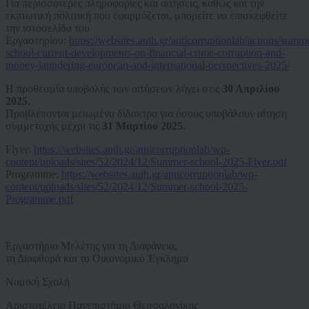
Για περισσότερες πληροφορίες και αιτήσεις, καθώς και την
εκπτωτική πολιτική που εφαρμόζεται, μπορείτε να επισκεφθείτε
την ιστοσελίδα του
Εργαστηρίου:
https://websites.auth.gr/anticorruptionlab/actions/summ
school-current-developments-on-financial-crime-corruption-and-
money-laundering-european-and-international-perspectives-2025/
Η προθεσμία υποβολής των αιτήσεων λήγει στις
30 Απριλίου
2025
.
Προβλέπονται μειωμένα δίδακτρα για όσους υποβάλουν αίτηση
συμμετοχής μέχρι τις
31 Μαρτίου 2025
.
Flyer:
https://websites.auth.gr/anticorruptionlab/wp-
content/uploads/sites/52/2024/12/Summer-school-2025-Flyer.pdf
Programme:
https://websites.auth.gr/anticorruptionlab/wp-
content/uploads/sites/52/2024/12/Summer-school-2025-
Programme.pdf
Εργαστήριο Μελέτης για τη Διαφάνεια,
τη Διαφθορά και το Οικονομικό Έγκλημα
Νομική Σχολή
Αριστοτέλειο Πανεπιστήμιο Θεσσαλονίκης