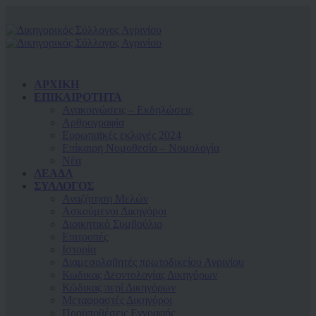
ΑΡΧΙΚΗ
ΕΠΙΚΑΙΡΟΤΗΤΑ
Ανακοινώσεις – Εκδηλώσεις
Αρθρογραφία
Ευρωπαϊκές εκλογές 2024
Επίκαιρη Νομοθεσία – Νομολογία
Νέα
ΛΕΑΔΑ
ΣΥΛΛΟΓΟΣ
Αναζήτηση Μελών
Ασκούμενοι Δικηγόροι
Διοικητικό Συμβούλιο
Επιτροπές
Ιστορία
Διαμεσολαβητές πρωτοδικείου Αγρινίου
Κωδικας Δεοντολογίας Δικηγόρων
Κώδικας περί Δικηγόρων
Μεταφραστές Δικηγόροι
Προϋποθέσεις Εγγραφής