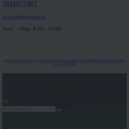
2641057467
dsagrin@otenet.gr
Δευτ. - Παρ. 8:00 - 14:00
ΠΟΛ
ITIKH COOKIES
|
ΠΟΛΙΤΙΚΗ ΠΡΟΣΤΑΣΙΑΣ ΠΡΟΣΩΠΙΚΩΝ
ΔΕΔΟΜΕΝΩΝ
|
ΟΡΟΙ ΧΡΗΣΗΣ
Δικηγορικός Σύλλογος Αγρινίου
Υπεύθυνοι ιστοσελίδας: Ιωάννης Τσάμης | Παρασκευάς
Τσίντζιρας
Κατασκευή Ιστοσελίδων
-
OnePlusDESIGN
© All Rights
Reserved.