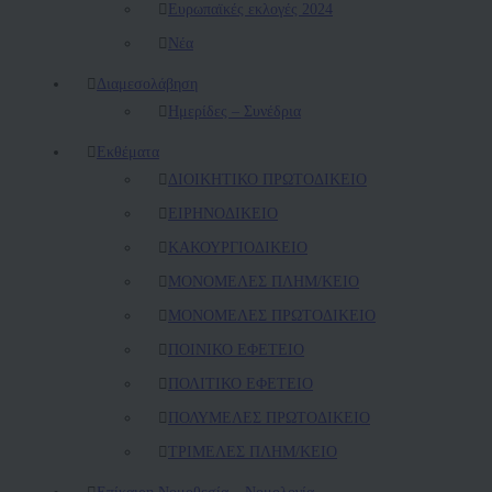
Ευρωπαϊκές εκλογές 2024
Νέα
Διαμεσολάβηση
Ημερίδες – Συνέδρια
Εκθέματα
ΔΙΟΙΚΗΤΙΚΟ ΠΡΩΤΟΔΙΚΕΙΟ
ΕΙΡΗΝΟΔΙΚΕΙΟ
ΚAΚΟΥΡΓΙΟΔΙΚΕΙΟ
ΜΟΝΟΜΕΛΕΣ ΠΛΗΜ/ΚΕΙΟ
ΜΟΝΟΜΕΛΕΣ ΠΡΩΤΟΔΙΚΕΙΟ
ΠΟΙΝΙΚΟ ΕΦΕΤΕΙΟ
ΠΟΛΙΤΙΚΟ ΕΦΕΤΕΙΟ
ΠΟΛΥΜΕΛΕΣ ΠΡΩΤΟΔΙΚΕΙΟ
ΤΡΙΜΕΛΕΣ ΠΛΗΜ/ΚΕΙΟ
Επίκαιρη Νομοθεσία – Νομολογία