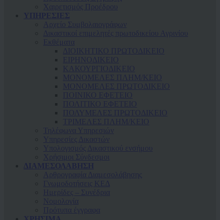
Χαιρετισμός Προέδρου
ΥΠΗΡΕΣΙΕΣ
Αρχείο Συμβολαιογράφων
Δικαστικοί επιμελητές πρωτοδικείου Αγρινίου
Εκθέματα
ΔΙΟΙΚΗΤΙΚΟ ΠΡΩΤΟΔΙΚΕΙΟ
ΕΙΡΗΝΟΔΙΚΕΙΟ
ΚAΚΟΥΡΓΙΟΔΙΚΕΙΟ
ΜΟΝΟΜΕΛΕΣ ΠΛΗΜ/ΚΕΙΟ
ΜΟΝΟΜΕΛΕΣ ΠΡΩΤΟΔΙΚΕΙΟ
ΠΟΙΝΙΚΟ ΕΦΕΤΕΙΟ
ΠΟΛΙΤΙΚΟ ΕΦΕΤΕΙΟ
ΠΟΛΥΜΕΛΕΣ ΠΡΩΤΟΔΙΚΕΙΟ
ΤΡΙΜΕΛΕΣ ΠΛΗΜ/ΚΕΙΟ
Τηλέφωνα Υπηρεσιών
Υπηρεσίες Δικαστών
Υπολογισμός Δικαστικού ενσήμου
Χρήσιμοι Σύνδεσμοι
ΔΙΑΜΕΣΟΛΑΒΗΣΗ
Αρθρογραφία Διαμεσολάβησης
Γνωμοδοτήσεις ΚΕΔ
Ημερίδες – Συνέδρια
Νομολογία
Πρότυπα έγγραφα
ΧΡΗΣΙΜΑ