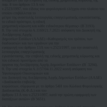
υπόχρεων για την επιβολή της ειδικής χρηματικής κύρωσης της
παρ. 8 του άρθρου 13 Α του
ν.2523/1997, του είδους του φορολογικού ελέγχου στο πλαίσιο του
οποίου επιβάλλεται το
μέτρο της αναστολής λειτουργίας επαγγελματικής εγκατάστασης,
το ειδικό πρόστιμο, η ειδική
χρηματική κύρωση και κάθε ειδικότερου θέματος» (Β ́3193).
8. Την υπό στοιχεία Α.1169/21.7.2021 απόφαση του Διοικητή της
Ανεξάρτητης Αρχής
Δημοσίων Εσόδων (ΑΑΔΕ) «Καθορισμός του τρόπου, των
διαδικασιών και των οργάνων για την
εφαρμογή του άρθρου 13A του ν.2523/1997, για την αναστολή
λειτουργίας επαγγελματικής
εγκατάστασης, την επιβολή της ειδικής χρηματικής κύρωσης και
του ειδικού προστίμου από τα
όργανα της Ανεξάρτητης Αρχής Δημοσίων Εσόδων» (Β ́ 3294).
9. Την υπό στοιχεία Α.1157/04.11.2022 κοινή απόφαση του
Υφυπουργού Οικονομικών και
του Διοικητή της Ανεξάρτητης Αρχής Δημοσίων Εσόδων (ΑΑΔΕ)
«Διαδικασία επιβολής
κυρώσεων, σύμφωνα με το άρθρο 54Η του Κώδικα Φορολογικής
Διαδικασίας (Κ.Φ.Δ.) και του
άρθρου 13 Α του ν.2523/1997, κατά την πρώτη εφαρμογή των
διατάξεων αυτών» (Β ́5651).