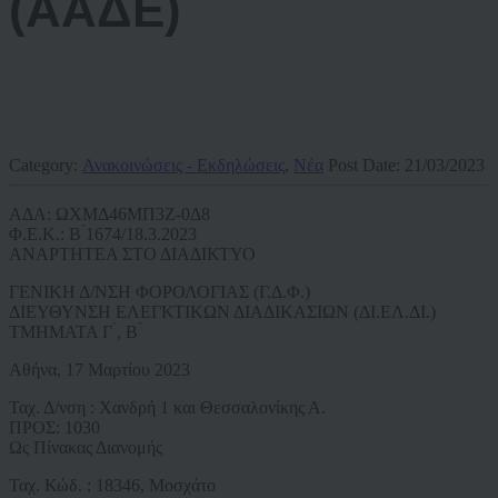
(ΑΑΔΕ)
Category:
Ανακοινώσεις - Εκδηλώσεις
,
Νέα
Post Date:
21/03/2023
ΑΔΑ: ΩΧΜΔ46ΜΠ3Ζ-0Δ8
Φ.Ε.Κ.: B ́1674/18.3.2023
ΑΝΑΡΤΗΤΕΑ ΣΤΟ ΔΙΑΔΙΚΤΥΟ
ΓΕΝΙΚΗ Δ/ΝΣΗ ΦΟΡΟΛΟΓΙΑΣ (Γ.Δ.Φ.)
ΔΙΕΥΘΥΝΣΗ ΕΛΕΓΚΤΙΚΩΝ ΔΙΑΔΙΚΑΣΙΩΝ (ΔΙ.ΕΛ.ΔΙ.)
ΤΜΗΜΑΤΑ Γ ́, Β ́
Αθήνα, 17 Μαρτίου 2023
Ταχ. Δ/νση : Χανδρή 1 και Θεσσαλονίκης Α.
ΠΡΟΣ: 1030
Ως Πίνακας Διανομής
Ταχ. Κώδ. : 18346, Μοσχάτο