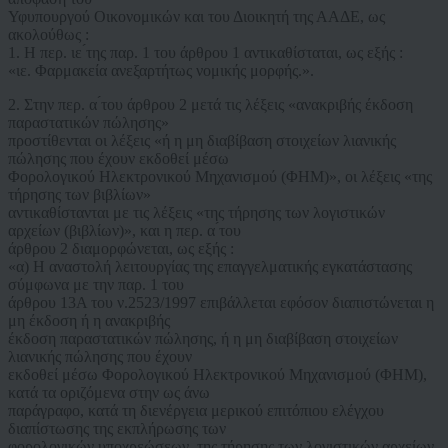
Υφυπουργού Οικονομικών και του Διοικητή της ΑΑΔΕ, ως
ακολούθως :
1. Η περ. ιε ́της παρ. 1 του άρθρου 1 αντικαθίσταται, ως εξής :
«ιε. Φαρμακεία ανεξαρτήτως νομικής μορφής.».
2. Στην περ. α ́του άρθρου 2 μετά τις λέξεις «ανακριβής έκδοση
παραστατικών πώλησης»
προστίθενται οι λέξεις «ή η μη διαβίβαση στοιχείων λιανικής
πώλησης που έχουν εκδοθεί μέσω
Φορολογικού Ηλεκτρονικού Μηχανισμού (ΦΗΜ)», οι λέξεις «της
τήρησης των βιβλίων»
αντικαθίστανται με τις λέξεις «της τήρησης των λογιστικών
αρχείων (βιβλίων)», και η περ. α ́του
άρθρου 2 διαμορφώνεται, ως εξής :
«α) Η αναστολή λειτουργίας της επαγγελματικής εγκατάστασης
σύμφωνα με την παρ. 1 του
άρθρου 13Α του ν.2523/1997 επιβάλλεται εφόσον διαπιστώνεται η
μη έκδοση ή η ανακριβής
έκδοση παραστατικών πώλησης, ή η μη διαβίβαση στοιχείων
λιανικής πώλησης που έχουν
εκδοθεί μέσω Φορολογικού Ηλεκτρονικού Μηχανισμού (ΦΗΜ),
κατά τα οριζόμενα στην ως άνω
παράγραφο, κατά τη διενέργεια μερικού επιτόπιου ελέγχου
διαπίστωσης της εκπλήρωσης των
φορολογικών υποχρεώσεων, της τήρησης των λογιστικών αρχείων