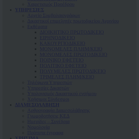
Χαιρετισμός Προέδρου
ΥΠΗΡΕΣΙΕΣ
Αρχείο Συμβολαιογράφων
Δικαστικοί επιμελητές πρωτοδικείου Αγρινίου
Εκθέματα
ΔΙΟΙΚΗΤΙΚΟ ΠΡΩΤΟΔΙΚΕΙΟ
ΕΙΡΗΝΟΔΙΚΕΙΟ
ΚAΚΟΥΡΓΙΟΔΙΚΕΙΟ
ΜΟΝΟΜΕΛΕΣ ΠΛΗΜ/ΚΕΙΟ
ΜΟΝΟΜΕΛΕΣ ΠΡΩΤΟΔΙΚΕΙΟ
ΠΟΙΝΙΚΟ ΕΦΕΤΕΙΟ
ΠΟΛΙΤΙΚΟ ΕΦΕΤΕΙΟ
ΠΟΛΥΜΕΛΕΣ ΠΡΩΤΟΔΙΚΕΙΟ
ΤΡΙΜΕΛΕΣ ΠΛΗΜ/ΚΕΙΟ
Τηλέφωνα Υπηρεσιών
Υπηρεσίες Δικαστών
Υπολογισμός Δικαστικού ενσήμου
Χρήσιμοι Σύνδεσμοι
ΔΙΑΜΕΣΟΛΑΒΗΣΗ
Αρθρογραφία Διαμεσολάβησης
Γνωμοδοτήσεις ΚΕΔ
Ημερίδες – Συνέδρια
Νομολογία
Πρότυπα έγγραφα
ΧΡΗΣΙΜΑ