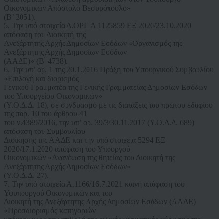
Οικονομικών Απόστολο Βεσυρόπουλο»
(Β’ 3051).
5. Την υπό στοιχεία Δ.ΟΡΓ. Α 1125859 ΕΞ 2020/23.10.2020
απόφαση του Διοικητή της
Ανεξάρτητης Αρχής Δημοσίων Εσόδων «Οργανισμός της
Ανεξάρτητης Αρχής Δημοσίων Εσόδων
(ΑΑΔΕ)» (Β ́ 4738).
6. Την υπ’ αρ. 1 της 20.1.2016 Πράξη του Υπουργικού Συμβουλίου
«Επιλογή και διορισμός
Γενικού Γραμματέα της Γενικής Γραμματείας Δημοσίων Εσόδων
του Υπουργείου Οικονομικών»
(Υ.Ο.Δ.Δ. 18), σε συνδυασμό με τις διατάξεις του πρώτου εδαφίου
της παρ. 10 του άρθρου 41
του ν.4389/2016, την υπ’ αρ. 39/3/30.11.2017 (Υ.Ο.Δ.Δ. 689)
απόφαση του Συμβουλίου
Διοίκησης της ΑΑΔΕ και την υπό στοιχεία 5294 ΕΞ
2020/17.1.2020 απόφαση του Υπουργού
Οικονομικών «Ανανέωση της θητείας του Διοικητή της
Ανεξάρτητης Αρχής Δημοσίων Εσόδων»
(Υ.Ο.Δ.Δ. 27).
7. Την υπό στοιχεία Α.1166/16.7.2021 κοινή απόφαση του
Υφυπουργού Οικονομικών και του
Διοικητή της Ανεξάρτητης Αρχής Δημοσίων Εσόδων (ΑΑΔΕ)
«Προσδιορισμός κατηγοριών