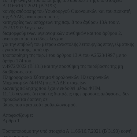
10. Την ανάγκη τροποποίησης του άρθρου 1 της υπό στοιχεία
Α.1166/16.7.2021 (Β ́3193)
κοινής απόφασης του Υφυπουργού Οικονομικών και του Διοικητή
της ΑΑΔΕ, αναφορικά με τις
κατηγορίες των υπόχρεων της παρ. 8 του άρθρου 13Α του ν.
2523/1997 λόγω των
διαμορφούμενων υγειονομικών συνθηκών και του άρθρου 2,
αναφορικά με το είδος ελέγχου
για την επιβολή του μέτρου αναστολής λειτουργίας επαγγελματικής
εγκατάστασης, μετά την
τροποποίηση της παρ.1 του άρθρου 13 Α του ν.2523/1997 με το
άρθρο 174 του
ν.4972/2022 (Β ́181) και την προσθήκη της παράβασης της μη
διαβίβασης στο
Πληροφοριακό Σύστημα Φορολογικών Ηλεκτρονικών
Μηχανισμών (ΦΗΜ) της ΑΑΔΕ στοιχείων
λιανικής πώλησης που έχουν εκδοθεί μέσω ΦΗΜ.
11. Το γεγονός ότι από τις διατάξεις της παρούσας απόφασης, δεν
προκαλείται δαπάνη σε
βάρος του κρατικού προϋπολογισμού.
Αποφασίζουμε:
Άρθρο 1
Τροποποιούμε την υπό στοιχεία Α.1166/16.7.2021 (Β ́3193) κοινή
απόφαση του