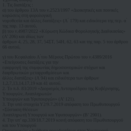
1. Τις διατάξεις :
α) του άρθρου 13Α του ν.2523/1997 «Διοικητικές και ποινικές
κυρώσεις στη φορολογική
νομοθεσία και άλλες διατάξεις» (Α ́ 179) και ειδικότερα της περ. α ́
της παρ. 13 αυτού,
β) του ν.4987/2022 «Κύρωση Κώδικα Φορολογικής Διαδικασίας»
(Α’ 206) και ιδίως των
άρθρων 4, 25, 28, 37, 54ΣΤ, 54Η, 62, 63 και της παρ. 5 του άρθρου
66 αυτού,
γ) του Κεφαλαίου Α ́του Μέρους Πρώτου του ν.4389/2016
«Επείγουσες διατάξεις για την
εφαρμογή της συμφωνίας δημοσιονομικών στόχων και
διαρθρωτικών μεταρρυθμίσεων και
άλλες διατάξεις» (Α ́94) και ειδικότερα των άρθρων
1,2,7,13,14,17,19 και 41 αυτού.
2. Το π.δ. 83/2019 «Διορισμός Αντιπροέδρου της Κυβέρνησης,
Υπουργών, Αναπληρωτών
Υπουργών και Υφυπουργών» (Α’ 121).
3. Την υπό στοιχεία Υ2/9.7.2019 απόφαση του Πρωθυπουργού
«Σύσταση Θέσεων
Αναπληρωτή Υπουργού και Υφυπουργών» (Β’ 2901).
4. Την υπ’ αρ.339/18.7.2019 κοινή απόφαση του Πρωθυπουργού
και του Υπουργού
Οικονομικών «Ανάθεση αρμοδιοτήτων στον Υφυπουργό