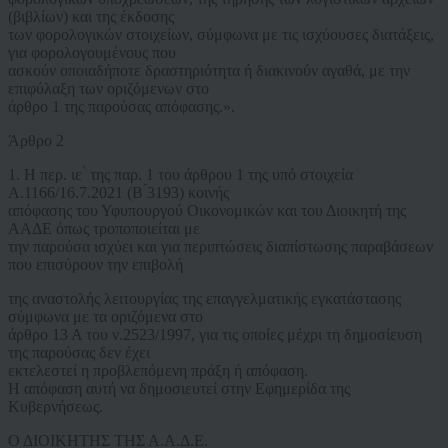
(βιβλίων) και της έκδοσης
των φορολογικών στοιχείων, σύμφωνα με τις ισχύουσες διατάξεις,
για φορολογουμένους που
ασκούν οποιαδήποτε δραστηριότητα ή διακινούν αγαθά, με την
επιφύλαξη των οριζόμενων στο
άρθρο 1 της παρούσας απόφασης.».
Άρθρο 2
1. Η περ. ιε ́ της παρ. 1 του άρθρου 1 της υπό στοιχεία
Α.1166/16.7.2021 (Β ́3193) κοινής
απόφασης του Υφυπουργού Οικονομικών και του Διοικητή της
ΑΑΔΕ όπως τροποποιείται με
την παρούσα ισχύει και για περιπτώσεις διαπίστωσης παραβάσεων
που επισύρουν την επιβολή
της αναστολής λειτουργίας της επαγγελματικής εγκατάστασης
σύμφωνα με τα οριζόμενα στο
άρθρο 13 Α του ν.2523/1997, για τις οποίες μέχρι τη δημοσίευση
της παρούσας δεν έχει
εκτελεστεί η προβλεπόμενη πράξη ή απόφαση.
Η απόφαση αυτή να δημοσιευτεί στην Εφημερίδα της
Κυβερνήσεως.
Ο ΔΙΟΙΚΗΤΗΣ ΤΗΣ Α.Α.Δ.Ε.