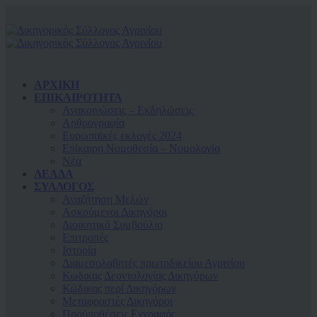
ΑΡΧΙΚΗ
ΕΠΙΚΑΙΡΟΤΗΤΑ
Ανακοινώσεις – Εκδηλώσεις
Αρθρογραφία
Ευρωπαϊκές εκλογές 2024
Επίκαιρη Νομοθεσία – Νομολογία
Νέα
ΛΕΑΔΑ
ΣΥΛΛΟΓΟΣ
Αναζήτηση Μελών
Ασκούμενοι Δικηγόροι
Διοικητικό Συμβούλιο
Επιτροπές
Ιστορία
Διαμεσολαβητές πρωτοδικείου Αγρινίου
Κωδικας Δεοντολογίας Δικηγόρων
Κώδικας περί Δικηγόρων
Μεταφραστές Δικηγόροι
Προϋποθέσεις Εγγραφής