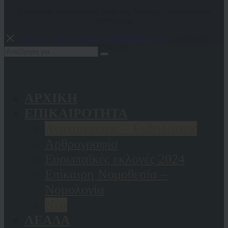
Υπεύθυνοι ιστοσελίδας: Ιωάννης Τσάμης | Παρασκευάς
Τσίντζιρας
Κατασκευή Ιστοσελίδων
-
OnePlusDESIGN
© All Rights
Reserved.
ΑΡΧΙΚΗ
ΕΠΙΚΑΙΡΟΤΗΤΑ
Ανακοινώσεις – Εκδηλώσεις
Αρθρογραφία
Ευρωπαϊκές εκλογές 2024
Επίκαιρη Νομοθεσία –
Νομολογία
Νέα
ΛΕΑΔΑ