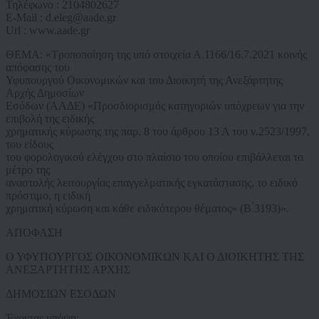
Τηλέφωνο : 2104802627
E-Mail : d.eleg@aade.gr
Url : www.aade.gr
ΘΕΜΑ: «Τροποποίηση της υπό στοιχεία Α.1166/16.7.2021 κοινής
απόφασης του
Υφυπουργού Οικονομικών και του Διοικητή της Ανεξάρτητης
Αρχής Δημοσίων
Εσόδων (ΑΑΔΕ) «Προσδιορισμός κατηγοριών υπόχρεων για την
επιβολή της ειδικής
χρηματικής κύρωσης της παρ. 8 του άρθρου 13 Α του ν.2523/1997,
του είδους
του φορολογικού ελέγχου στο πλαίσιο του οποίου επιβάλλεται το
μέτρο της
αναστολής λειτουργίας επαγγελματικής εγκατάστασης, το ειδικό
πρόστιμο, η ειδική
χρηματική κύρωση και κάθε ειδικότερου θέματος» (Β ́3193)».
ΑΠΟΦΑΣΗ
Ο ΥΦΥΠΟΥΡΓΟΣ ΟΙΚΟΝΟΜΙΚΩΝ ΚΑΙ Ο ΔΙΟΙΚΗΤΗΣ ΤΗΣ
ΑΝΕΞΑΡΤΗΤΗΣ ΑΡΧΗΣ
ΔΗΜΟΣΙΩΝ ΕΣΟΔΩΝ
Έχοντας υπόψη: