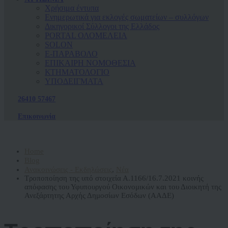
Χρήσιμα έντυπα
Ενημερωτικά για εκλογές σωματείων – συλλόγων
Δικηγορικοί Σύλλογοι της Ελλάδος
PORTAL ΟΛΟΜΕΛΕΙΑ
SOLON
Ε-ΠΑΡΑΒΟΛΟ
ΕΠΙΚΑΙΡΗ ΝΟΜΟΘΕΣΙΑ
ΚΤΗΜΑΤΟΛΟΓΙΟ
ΥΠΟΔΕΙΓΜΑΤΑ
26410 57467
Επικοινωνία
Home
Blog
Ανακοινώσεις - Εκδηλώσεις
,
Νέα
Τροποποίηση της υπό στοιχεία Α.1166/16.7.2021 κοινής
απόφασης του Υφυπουργού Οικονομικών και του Διοικητή της
Ανεξάρτητης Αρχής Δημοσίων Εσόδων (ΑΑΔΕ)