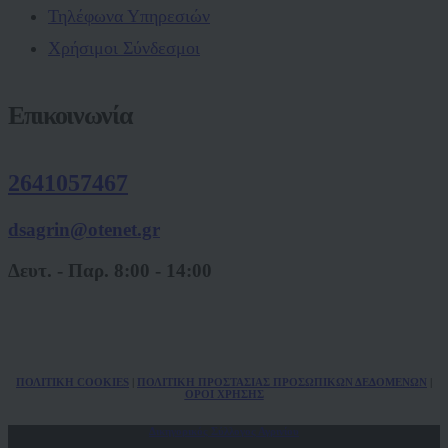
Τηλέφωνα Υπηρεσιών
Χρήσιμοι Σύνδεσμοι
Επικοινωνία
2641057467
dsagrin@otenet.gr
Δευτ. - Παρ. 8:00 - 14:00
ΠΟΛ
ITIKH COOKIES
|
ΠΟΛΙΤΙΚΗ ΠΡΟΣΤΑΣΙΑΣ ΠΡΟΣΩΠΙΚΩΝ
ΔΕΔΟΜΕΝΩΝ
|
ΟΡΟΙ ΧΡΗΣΗΣ
Δικηγορικός Σύλλογος Αγρινίου