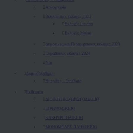
Αρθογραφία
Βουλευτικές εκλογές 2023
Εκλογές Ιουνίου
Εκλογές Μαΐου
Δημοτικές και Περιφερειακές εκλογές 2023
Ευρωπαϊκές εκλογές 2024
Νέα
Διαμεσολάβηση
Ημερίδες – Συνέδρια
Εκθέματα
ΔΙΟΙΚΗΤΙΚΟ ΠΡΩΤΟΔΙΚΕΙΟ
ΕΙΡΗΝΟΔΙΚΕΙΟ
ΚAΚΟΥΡΓΙΟΔΙΚΕΙΟ
ΜΟΝΟΜΕΛΕΣ ΠΛΗΜ/ΚΕΙΟ