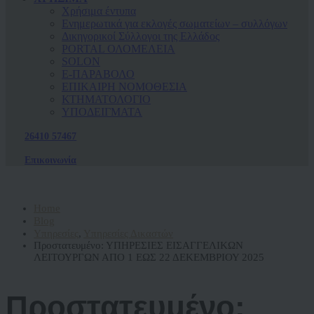
Χρήσιμα έντυπα
Ενημερωτικά για εκλογές σωματείων – συλλόγων
Δικηγορικοί Σύλλογοι της Ελλάδος
PORTAL ΟΛΟΜΕΛΕΙΑ
SOLON
Ε-ΠΑΡΑΒΟΛΟ
ΕΠΙΚΑΙΡΗ ΝΟΜΟΘΕΣΙΑ
ΚΤΗΜΑΤΟΛΟΓΙΟ
ΥΠΟΔΕΙΓΜΑΤΑ
26410 57467
Επικοινωνία
Home
Blog
Υπηρεσίες
,
Υπηρεσίες Δικαστών
Πρoστατευμένο: ΥΠΗΡΕΣΙΕΣ ΕΙΣΑΓΓΕΛΙΚΩΝ
ΛΕΙΤΟΥΡΓΩΝ ΑΠΟ 1 ΕΩΣ 22 ΔΕΚΕΜΒΡΙΟΥ 2025
Πρoστατευμένο: