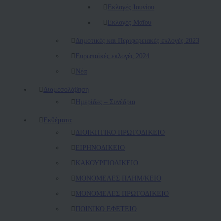
Εκλογές Ιουνίου
Εκλογές Μαΐου
Δημοτικές και Περιφερειακές εκλογές 2023
Ευρωπαϊκές εκλογές 2024
Νέα
Διαμεσολάβηση
Ημερίδες – Συνέδρια
Εκθέματα
ΔΙΟΙΚΗΤΙΚΟ ΠΡΩΤΟΔΙΚΕΙΟ
ΕΙΡΗΝΟΔΙΚΕΙΟ
ΚAΚΟΥΡΓΙΟΔΙΚΕΙΟ
ΜΟΝΟΜΕΛΕΣ ΠΛΗΜ/ΚΕΙΟ
ΜΟΝΟΜΕΛΕΣ ΠΡΩΤΟΔΙΚΕΙΟ
ΠΟΙΝΙΚΟ ΕΦΕΤΕΙΟ