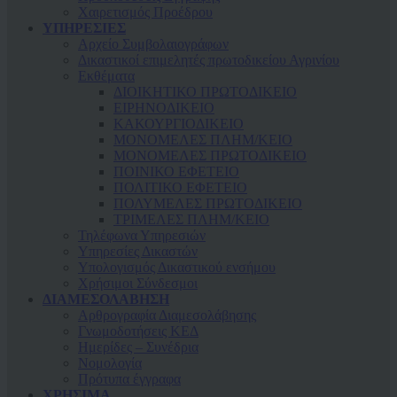
Χαιρετισμός Προέδρου
ΥΠΗΡΕΣΙΕΣ
Αρχείο Συμβολαιογράφων
Δικαστικοί επιμελητές πρωτοδικείου Αγρινίου
Εκθέματα
ΔΙΟΙΚΗΤΙΚΟ ΠΡΩΤΟΔΙΚΕΙΟ
ΕΙΡΗΝΟΔΙΚΕΙΟ
ΚAΚΟΥΡΓΙΟΔΙΚΕΙΟ
ΜΟΝΟΜΕΛΕΣ ΠΛΗΜ/ΚΕΙΟ
ΜΟΝΟΜΕΛΕΣ ΠΡΩΤΟΔΙΚΕΙΟ
ΠΟΙΝΙΚΟ ΕΦΕΤΕΙΟ
ΠΟΛΙΤΙΚΟ ΕΦΕΤΕΙΟ
ΠΟΛΥΜΕΛΕΣ ΠΡΩΤΟΔΙΚΕΙΟ
ΤΡΙΜΕΛΕΣ ΠΛΗΜ/ΚΕΙΟ
Τηλέφωνα Υπηρεσιών
Υπηρεσίες Δικαστών
Υπολογισμός Δικαστικού ενσήμου
Χρήσιμοι Σύνδεσμοι
ΔΙΑΜΕΣΟΛΑΒΗΣΗ
Αρθρογραφία Διαμεσολάβησης
Γνωμοδοτήσεις ΚΕΔ
Ημερίδες – Συνέδρια
Νομολογία
Πρότυπα έγγραφα
ΧΡΗΣΙΜΑ