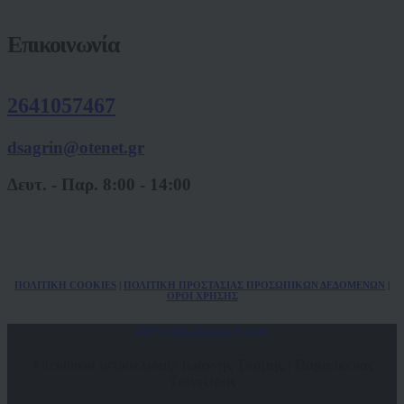
Επικοινωνία
2641057467
dsagrin@otenet.gr
Δευτ. - Παρ. 8:00 - 14:00
ΠΟΛ
ITIKH COOKIES
|
ΠΟΛΙΤΙΚΗ ΠΡΟΣΤΑΣΙΑΣ ΠΡΟΣΩΠΙΚΩΝ
ΔΕΔΟΜΕΝΩΝ
|
ΟΡΟΙ ΧΡΗΣΗΣ
Δικηγορικός Σύλλογος Αγρινίου
Υπεύθυνοι ιστοσελίδας: Ιωάννης Τσάμης | Παρασκευάς
Τσίντζιρας