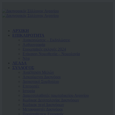
ΑΡΧΙΚΗ
ΕΠΙΚΑΙΡΟΤΗΤΑ
Ανακοινώσεις – Εκδηλώσεις
Αρθρογραφία
Ευρωπαϊκές εκλογές 2024
Επίκαιρη Νομοθεσία – Νομολογία
Νέα
ΛΕΑΔΑ
ΣΥΛΛΟΓΟΣ
Αναζήτηση Μελών
Ασκούμενοι Δικηγόροι
Διοικητικό Συμβούλιο
Επιτροπές
Ιστορία
Διαμεσολαβητές πρωτοδικείου Αγρινίου
Κωδικας Δεοντολογίας Δικηγόρων
Κώδικας περί Δικηγόρων
Μεταφραστές Δικηγόροι
Προϋποθέσεις Εγγραφής