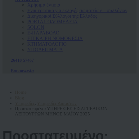
Χρήσιμα έντυπα
Ενημερωτικά για εκλογές σωματείων – συλλόγων
Δικηγορικοί Σύλλογοι της Ελλάδος
PORTAL ΟΛΟΜΕΛΕΙΑ
SOLON
Ε-ΠΑΡΑΒΟΛΟ
ΕΠΙΚΑΙΡΗ ΝΟΜΟΘΕΣΙΑ
ΚΤΗΜΑΤΟΛΟΓΙΟ
ΥΠΟΔΕΙΓΜΑΤΑ
26410 57467
Επικοινωνία
Home
Blog
Υπηρεσίες
,
Υπηρεσίες Δικαστών
Πρoστατευμένο: ΥΠΗΡΕΣΙΕΣ ΕΙΣΑΓΓΕΛΙΚΩΝ
ΛΕΙΤΟΥΡΓΩΝ ΜΗΝΟΣ ΜΑΪΟΥ 2025
Πρoστατευμένο: