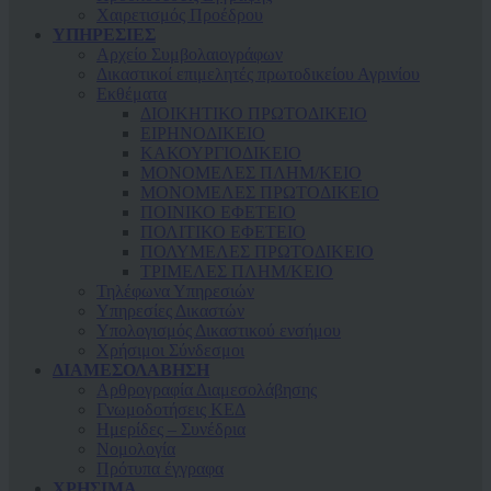
Χαιρετισμός Προέδρου
ΥΠΗΡΕΣΙΕΣ
Αρχείο Συμβολαιογράφων
Δικαστικοί επιμελητές πρωτοδικείου Αγρινίου
Εκθέματα
ΔΙΟΙΚΗΤΙΚΟ ΠΡΩΤΟΔΙΚΕΙΟ
ΕΙΡΗΝΟΔΙΚΕΙΟ
ΚAΚΟΥΡΓΙΟΔΙΚΕΙΟ
ΜΟΝΟΜΕΛΕΣ ΠΛΗΜ/ΚΕΙΟ
ΜΟΝΟΜΕΛΕΣ ΠΡΩΤΟΔΙΚΕΙΟ
ΠΟΙΝΙΚΟ ΕΦΕΤΕΙΟ
ΠΟΛΙΤΙΚΟ ΕΦΕΤΕΙΟ
ΠΟΛΥΜΕΛΕΣ ΠΡΩΤΟΔΙΚΕΙΟ
ΤΡΙΜΕΛΕΣ ΠΛΗΜ/ΚΕΙΟ
Τηλέφωνα Υπηρεσιών
Υπηρεσίες Δικαστών
Υπολογισμός Δικαστικού ενσήμου
Χρήσιμοι Σύνδεσμοι
ΔΙΑΜΕΣΟΛΑΒΗΣΗ
Αρθρογραφία Διαμεσολάβησης
Γνωμοδοτήσεις ΚΕΔ
Ημερίδες – Συνέδρια
Νομολογία
Πρότυπα έγγραφα
ΧΡΗΣΙΜΑ