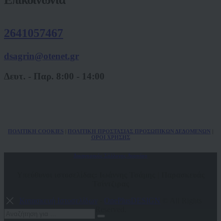
2641057467
dsagrin@otenet.gr
Δευτ. - Παρ. 8:00 - 14:00
ΠΟΛ
ITIKH COOKIES
|
ΠΟΛΙΤΙΚΗ ΠΡΟΣΤΑΣΙΑΣ ΠΡΟΣΩΠΙΚΩΝ
ΔΕΔΟΜΕΝΩΝ
|
ΟΡΟΙ ΧΡΗΣΗΣ
Δικηγορικός Σύλλογος Αγρινίου
Υπεύθυνοι ιστοσελίδας: Ιωάννης Τσάμης | Παρασκευάς
Τσίντζιρας
Κατασκευή Ιστοσελίδων
-
OnePlusDESIGN
© All Rights
Reserved.