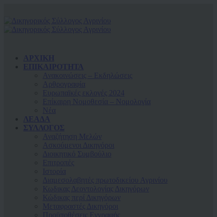
ΑΡΧΙΚΗ
ΕΠΙΚΑΙΡΟΤΗΤΑ
Ανακοινώσεις – Εκδηλώσεις
Αρθρογραφία
Ευρωπαϊκές εκλογές 2024
Επίκαιρη Νομοθεσία – Νομολογία
Νέα
ΛΕΑΔΑ
ΣΥΛΛΟΓΟΣ
Αναζήτηση Μελών
Ασκούμενοι Δικηγόροι
Διοικητικό Συμβούλιο
Επιτροπές
Ιστορία
Διαμεσολαβητές πρωτοδικείου Αγρινίου
Κωδικας Δεοντολογίας Δικηγόρων
Κώδικας περί Δικηγόρων
Μεταφραστές Δικηγόροι
Προϋποθέσεις Εγγραφής