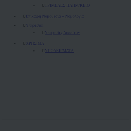
ΤΡΙΜΕΛΕΣ ΠΛΗΜ/ΚΕΙΟ
Επίκαιρη Νομοθεσία – Νομολογία
Υπηρεσίες
Υπηρεσίες Δικαστών
ΧΡΗΣΙΜΑ
ΥΠΟΔΕΙΓΜΑΤΑ