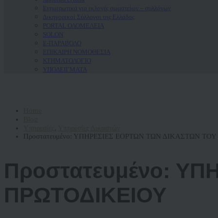
Ενημερωτικά για εκλογές σωματείων – συλλόγων
Δικηγορικοί Σύλλογοι της Ελλάδος
PORTAL ΟΛΟΜΕΛΕΙΑ
SOLON
Ε-ΠΑΡΑΒΟΛΟ
ΕΠΙΚΑΙΡΗ ΝΟΜΟΘΕΣΙΑ
ΚΤΗΜΑΤΟΛΟΓΙΟ
ΥΠΟΔΕΙΓΜΑΤΑ
Home
Blog
Υπηρεσίες
,
Υπηρεσίες Δικαστών
Πρoστατευμένο: ΥΠΗΡΕΣΙΕΣ ΕΟΡΤΩΝ ΤΩΝ ΔΙΚΑΣΤΩΝ ΤΟ
Πρoστατευμένο: ΥΠ
ΠΡΩΤΟΔΙΚΕΙΟΥ