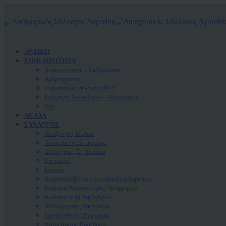
ΑΡΧΙΚΗ
ΕΠΙΚΑΙΡΟΤΗΤΑ
Ανακοινώσεις – Εκδηλώσεις
Αρθρογραφία
Ευρωπαϊκές εκλογές 2024
Επίκαιρη Νομοθεσία – Νομολογία
Νέα
ΛΕΑΔΑ
ΣΥΛΛΟΓΟΣ
Αναζήτηση Μελών
Ασκούμενοι Δικηγόροι
Διοικητικό Συμβούλιο
Επιτροπές
Ιστορία
Διαμεσολαβητές πρωτοδικείου Αγρινίου
Κωδικας Δεοντολογίας Δικηγόρων
Κώδικας περί Δικηγόρων
Μεταφραστές Δικηγόροι
Προϋποθέσεις Εγγραφής
Χαιρετισμός Προέδρου