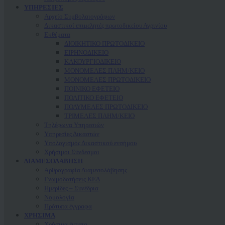
ΥΠΗΡΕΣΙΕΣ
Αρχείο Συμβολαιογράφων
Δικαστικοί επιμελητές πρωτοδικείου Αγρινίου
Εκθέματα
ΔΙΟΙΚΗΤΙΚΟ ΠΡΩΤΟΔΙΚΕΙΟ
ΕΙΡΗΝΟΔΙΚΕΙΟ
ΚAΚΟΥΡΓΙΟΔΙΚΕΙΟ
ΜΟΝΟΜΕΛΕΣ ΠΛΗΜ/ΚΕΙΟ
ΜΟΝΟΜΕΛΕΣ ΠΡΩΤΟΔΙΚΕΙΟ
ΠΟΙΝΙΚΟ ΕΦΕΤΕΙΟ
ΠΟΛΙΤΙΚΟ ΕΦΕΤΕΙΟ
ΠΟΛΥΜΕΛΕΣ ΠΡΩΤΟΔΙΚΕΙΟ
ΤΡΙΜΕΛΕΣ ΠΛΗΜ/ΚΕΙΟ
Τηλέφωνα Υπηρεσιών
Υπηρεσίες Δικαστών
Υπολογισμός Δικαστικού ενσήμου
Χρήσιμοι Σύνδεσμοι
ΔΙΑΜΕΣΟΛΑΒΗΣΗ
Αρθρογραφία Διαμεσολάβησης
Γνωμοδοτήσεις ΚΕΔ
Ημερίδες – Συνέδρια
Νομολογία
Πρότυπα έγγραφα
ΧΡΗΣΙΜΑ
Χρήσιμα έντυπα