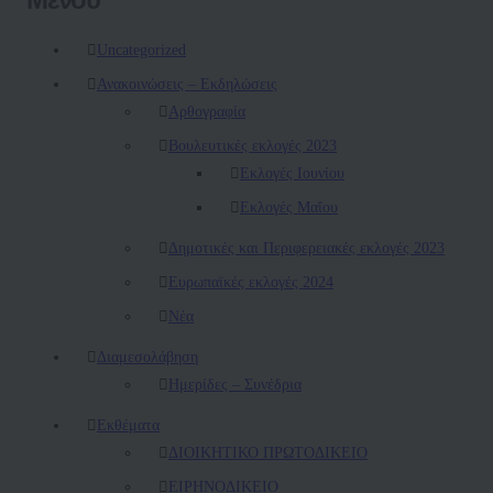
Uncategorized
Ανακοινώσεις – Εκδηλώσεις
Αρθογραφία
Βουλευτικές εκλογές 2023
Εκλογές Ιουνίου
Εκλογές Μαΐου
Δημοτικές και Περιφερειακές εκλογές 2023
Ευρωπαϊκές εκλογές 2024
Νέα
Διαμεσολάβηση
Ημερίδες – Συνέδρια
Εκθέματα
ΔΙΟΙΚΗΤΙΚΟ ΠΡΩΤΟΔΙΚΕΙΟ
ΕΙΡΗΝΟΔΙΚΕΙΟ